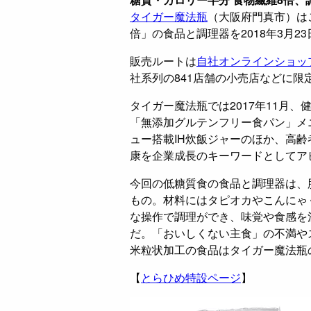
タイガー魔法瓶
（大阪府門真市）は
倍」の食品と調理器を2018年3月2
販売ルートは
自社オンラインショッ
社系列の841店舗の小売店などに限
タイガー魔法瓶では2017年11月
「無添加グルテンフリー食パン」メ
ュー搭載IH炊飯ジャーのほか、高
康を企業成長のキーワードとしてア
今回の低糖質食の食品と調理器は、
もの。材料にはタピオカやこんにゃ
な操作で調理ができ、味覚や食感を
だ。「おいしくない主食」の不満や
米粒状加工の食品はタイガー魔法瓶
【
とらひめ特設ページ
】