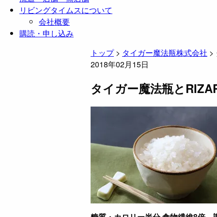
リビングタイムスについて
会社概要
購読・申し込み
トップ
>
タイガー魔法瓶株式会社
>
2018年02月15日
タイガー魔法瓶とRIZA
糖質・カロリー半分 食物繊維8倍、