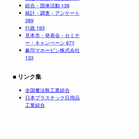
組合・団体活動
138
統計・調査・アンケート
389
行政
193
見本市・発表会・セミナ
ー・キャンペーン
671
象印マホービン株式会社
133
■ リンク集
全国魔法瓶工業組合
日本プラスチック日用品
工業組合