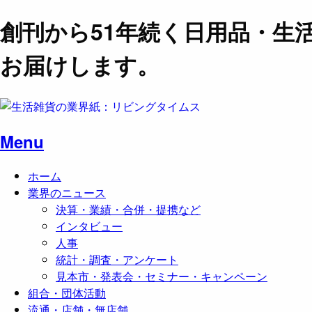
創刊から51年続く日用品・生
お届けします。
Menu
ホーム
業界のニュース
決算・業績・合併・提携など
インタビュー
人事
統計・調査・アンケート
見本市・発表会・セミナー・キャンペーン
組合・団体活動
流通・店舗・無店舗