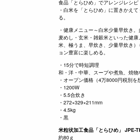
食品「とらひめ」でアレンジレシピ
・白米を「とらひめ」に置きかえて
る。
・健康メニュー～白米少量早炊き。
麦めし・玄米・雑穀米といった健康
米、極うま、早炊き、少量早炊き）
ョン豊富に楽しめる。
・15分で時短調理
和・洋・中華、スープや煮魚、焼物
・オープン価格（4万8000円税別を
・1200W
・5.5合炊き
・272×329×211mm
・4.5kg
・黒
米粒状加工食品「とらひめ」 JPE-TH
約80ｇ