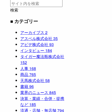
検索
■ カテゴリー
アーカイブス
2
アスベル株式会社
35
アピデ株式会社
93
インタビュー
184
タイガー魔法瓶株式会社
152
人事
168
商品
765
天馬株式会社
58
書籍
96
業界のニュース
845
決算・業績・合併・提携
など
185
流通・店舗・無店舗
794