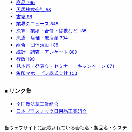
商品
765
天馬株式会社
58
書籍
96
業界のニュース
845
決算・業績・合併・提携など
185
流通・店舗・無店舗
794
組合・団体活動
138
統計・調査・アンケート
389
行政
193
見本市・発表会・セミナー・キャンペーン
671
象印マホービン株式会社
133
■ リンク集
全国魔法瓶工業組合
日本プラスチック日用品工業組合
当ウェブサイトに記載されている会社名・製品名・システ