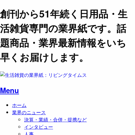
創刊から51年続く日用品・生
活雑貨専門の業界紙です。話
題商品・業界最新情報をいち
早くお届けします。
Menu
ホーム
業界のニュース
決算・業績・合併・提携など
インタビュー
人事