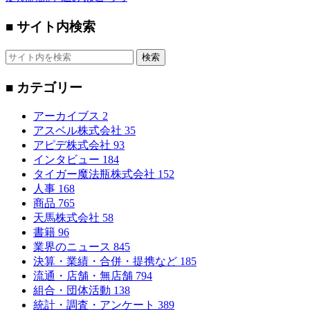
■ サイト内検索
検索
■ カテゴリー
アーカイブス
2
アスベル株式会社
35
アピデ株式会社
93
インタビュー
184
タイガー魔法瓶株式会社
152
人事
168
商品
765
天馬株式会社
58
書籍
96
業界のニュース
845
決算・業績・合併・提携など
185
流通・店舗・無店舗
794
組合・団体活動
138
統計・調査・アンケート
389