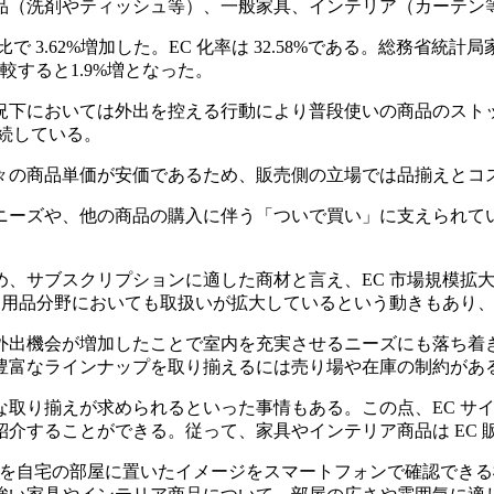
品（洗剤やティッシュ等）、一般家具、インテリア（カーテン
なり、前年比で 3.62%増加した。EC 化率は 32.58%である。総務
比較すると1.9%増となった。
下においては外出を控える行動により普段使いの商品のストッ
継続している。
々の商品単価が安価であるため、販売側の立場では品揃えとコ
ニーズや、他の商品の購入に伴う「ついで買い」に支えられて
め、サブスクリプションに適した商材と言え、EC 市場規模拡
日用品分野においても取扱いが拡大しているという動きもあり
外出機会が増加したことで室内を充実させるニーズにも落ち着
豊富なラインナップを取り揃えるには売り場や在庫の制約があ
な取り揃えが求められるといった事情もある。この点、EC サ
介することができる。従って、家具やインテリア商品は EC 
品を自宅の部屋に置いたイメージをスマートフォンで確認でき