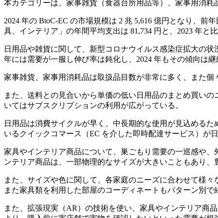
本カテゴリーは、家事雑貨（食器台所用品等）、家事用消耗
2024 年の BtoC-EC の市場規模は 2 兆 5,616 億円と
具、インテリア」の年間平均支出は 81,734 円と、2023 年と
日用品や雑貨に関して、新型コロナウイルス感染症拡大の状況
年には需要が一服し伸び率は鈍化し、2024 年もその傾向は
家事雑貨、家事用消耗品は取扱品目数が非常に多く、また個
また、送料との見合いから単価の低い日用品のまとめ買いの
いてはサブスクリプションの利用が広がっている。
日用品は消費サイクルが早く、中長期的な使用が見込めるた
いるクイックコマース（EC を介した即時配達サービス）が
家具やインテリア商品について、巣ごもり需要の一巡感や、
ンテリア商品は、一部物理的なサイズが大きいこともあり、
また、サイズや色に関して、各家庭のニーズに合わせて様々
また家具類を利用した部屋のコーディネートもパターン別で紹
また、拡張現実（AR）の技術を使い、家具やインテリア商