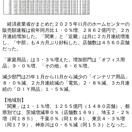
経済産業省がまとめた２０２５年11月のホームセンターの
販売額速報は前年同月比１・０％増、２８６２億円で、２カ
月連続増加した。「関東」と「近畿」は共に２カ月連続増進
し、「中部」も４カ月ぶり好転した。店舗数は４５６０店舗
だった。
「家庭用品」は３・３％増えた。増加部門は「オフィス用
品」９・０％増、「その他」６・６％増。
減少部門は25年１月から11月から減少の「インテリア用品」
８・０％減、２カ月連続減の「電気」２・８％減、３カ月連
続の「ＤＩＹ用品」１・５％減。
【地域別】
「関東」は１・１％増、１２５５億円（１４８０店舗）。都
県別では、茨城増減率０％（店舗数１６９）、埼玉２・２％
増（同１８５）、千葉０％（同１８４）、東京４・３％増
（同１７９）、神奈川は０・６％減（同１５３）となった。