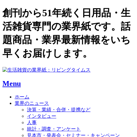
創刊から51年続く日用品・生
活雑貨専門の業界紙です。話
題商品・業界最新情報をいち
早くお届けします。
Menu
ホーム
業界のニュース
決算・業績・合併・提携など
インタビュー
人事
統計・調査・アンケート
見本市・発表会・セミナー・キャンペーン