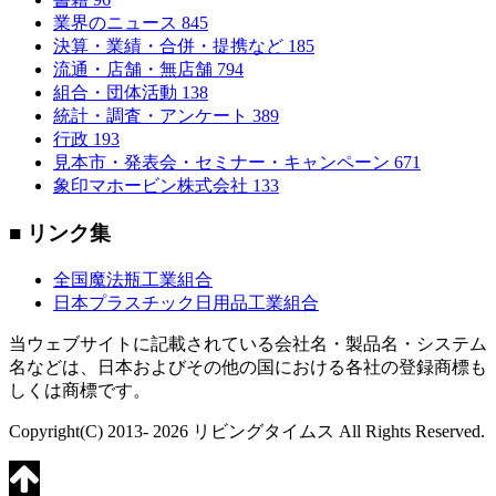
業界のニュース
845
決算・業績・合併・提携など
185
流通・店舗・無店舗
794
組合・団体活動
138
統計・調査・アンケート
389
行政
193
見本市・発表会・セミナー・キャンペーン
671
象印マホービン株式会社
133
■ リンク集
全国魔法瓶工業組合
日本プラスチック日用品工業組合
当ウェブサイトに記載されている会社名・製品名・システム
名などは、日本およびその他の国における各社の登録商標も
しくは商標です。
Copyright(C) 2013- 2026 リビングタイムス All Rights Reserved.