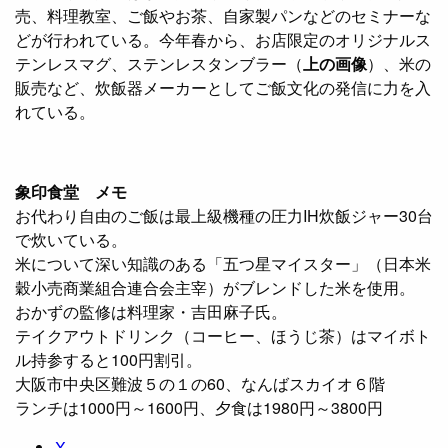
売、料理教室、ご飯やお茶、自家製パンなどのセミナーな
どが行われている。今年春から、お店限定のオリジナルス
テンレスマグ、ステンレスタンブラー（
上の画像
）、米の
販売など、炊飯器メーカーとしてご飯文化の発信に力を入
れている。
象印食堂 メモ
お代わり自由のご飯は最上級機種の圧力IH炊飯ジャー30台
で炊いている。
米について深い知識のある「五つ星マイスター」（日本米
穀小売商業組合連合会主宰）がブレンドした米を使用。
おかずの監修は料理家・吉田麻子氏。
テイクアウトドリンク（コーヒー、ほうじ茶）はマイボト
ル持参すると100円割引。
大阪市中央区難波５の１の60、なんばスカイオ６階
ランチは1000円～1600円、夕食は1980円～3800円
X