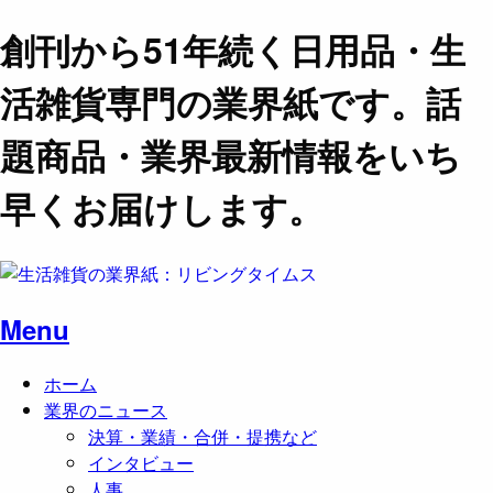
創刊から51年続く日用品・生
活雑貨専門の業界紙です。話
題商品・業界最新情報をいち
早くお届けします。
Menu
ホーム
業界のニュース
決算・業績・合併・提携など
インタビュー
人事