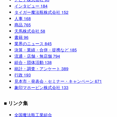
インタビュー
184
タイガー魔法瓶株式会社
152
人事
168
商品
765
天馬株式会社
58
書籍
96
業界のニュース
845
決算・業績・合併・提携など
185
流通・店舗・無店舗
794
組合・団体活動
138
統計・調査・アンケート
389
行政
193
見本市・発表会・セミナー・キャンペーン
671
象印マホービン株式会社
133
■ リンク集
全国魔法瓶工業組合