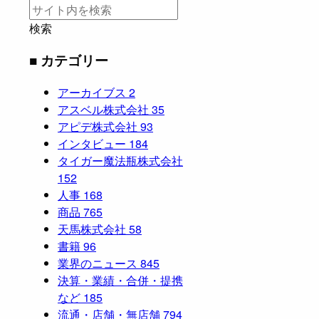
検索
■ カテゴリー
アーカイブス
2
アスベル株式会社
35
アピデ株式会社
93
インタビュー
184
タイガー魔法瓶株式会社
152
人事
168
商品
765
天馬株式会社
58
書籍
96
業界のニュース
845
決算・業績・合併・提携
など
185
流通・店舗・無店舗
794