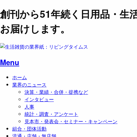
創刊から51年続く日用品・生
お届けします。
Menu
ホーム
業界のニュース
決算・業績・合併・提携など
インタビュー
人事
統計・調査・アンケート
見本市・発表会・セミナー・キャンペーン
組合・団体活動
流通・店舗・無店舗