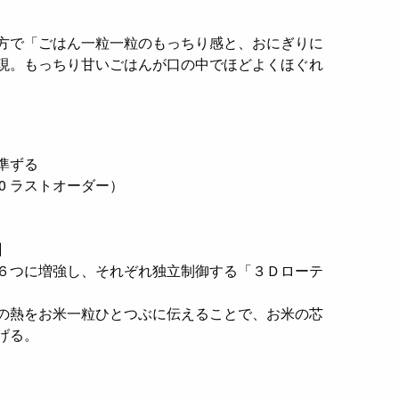
方で「ごはん一粒一粒のもっちり感と、おにぎりに
現。もっちり甘いごはんが口の中でほどよくほぐれ
準ずる
:30 ラストオーダー）
】
６つに増強し、それぞれ独立制御する「３Ｄローテ
の熱をお米一粒ひとつぶに伝えることで、お米の芯
げる。