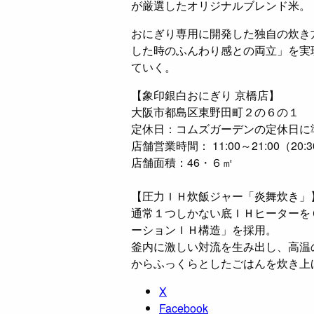
が厳選したオリジナルブレンド米。
おにぎり専用に開発した独自の炊き
した時のふんわり感との両立」を実
ていく。
【象印銀白おにぎり 京橋店】
大阪市都島区東野田町２の６の１
定休日：コムズガーデンの定休日に
店舗営業時間： 11:00～21:00（20
店舗面積：46・６㎡
【圧力ＩＨ炊飯ジャー「炎舞炊き」
通常１つしかない底ＩＨヒーターを
ーションＩＨ構造」を採用。
釜内に激しい対流を生み出し、高温
からふっくらとしたごはんを炊き上
X
Facebook