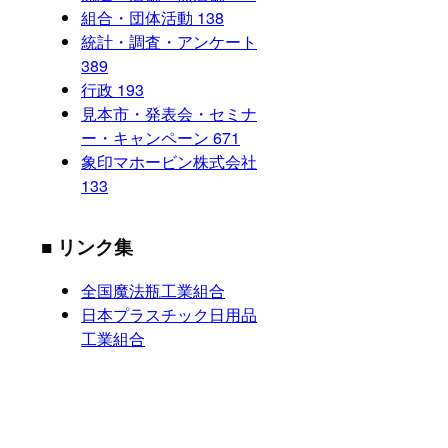
組合・団体活動
138
統計・調査・アンケート
389
行政
193
見本市・発表会・セミナ
ー・キャンペーン
671
象印マホービン株式会社
133
■ リンク集
全国魔法瓶工業組合
日本プラスチック日用品
工業組合