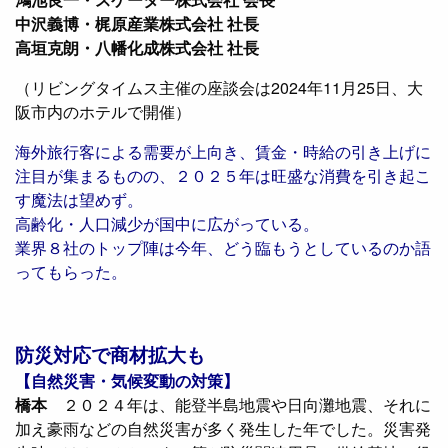
中沢義博・梶原産業株式会社 社長
高垣克朗・八幡化成株式会社 社長
（リビングタイムス主催の座談会は2024年11月25日、大
阪市内のホテルで開催）
海外旅行客による需要が上向き、賃金・時給の引き上げに
注目が集まるものの、２０２５年は旺盛な消費を引き起こ
す魔法は望めず。
高齢化・人口減少が国中に広がっている。
業界８社のトップ陣は今年、どう臨もうとしているのか語
ってもらった。
防災対応で商材拡大も
【自然災害・気候変動の対策】
橋本
２０２４年は、能登半島地震や日向灘地震、それに
加え豪雨などの自然災害が多く発生した年でした。災害発