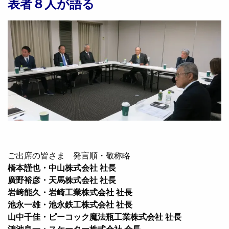
表者８人が語る
ご出席の皆さま 発言順・敬称略
橋本謹也・中山株式会社 社長
廣野裕彦・天馬株式会社 社長
岩﨑能久・岩崎工業株式会社 社長
池永一雄・池永鉄工株式会社 社長
山中千佳・ピーコック魔法瓶工業株式会社 社長
鴻池良一・スケーター株式会社 会長