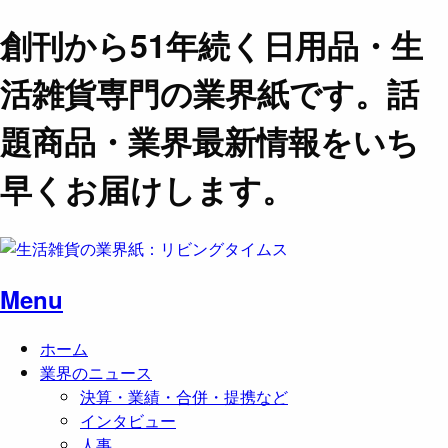
創刊から51年続く日用品・生
活雑貨専門の業界紙です。話
題商品・業界最新情報をいち
早くお届けします。
Menu
ホーム
業界のニュース
決算・業績・合併・提携など
インタビュー
人事