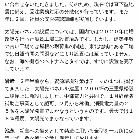
い合わせをいただきました。そのため、現在では直下型地
震に備え、受注業務対応の分散化を行っています。また、
年に２回、社員の安否確認訓練も実施しています。
太陽光パネルの設置については、国内では２０２０年に増
改築を行った滋賀工場に設置済みです。しかし、建築年数
の古い工場では屋根の耐荷重の問題、東北地域にある工場
では日照時間の問題などにより設置には至っていません。
なお、海外拠点のベトナムとタイでは、すでに設置を完了
しています。
岩﨑
２年半前から、資源環境対策はテーマの１つに掲げ
てきました。太陽光パネルを建屋１２００坪の三重県松阪
工場屋上に新設しました。中部電力と共同で、１月経産省
補助金事業として認可、２月から稼働。消費電力量の２
５％を太陽光発電でまかなうというものです。曇天では１
８％程度、太陽光でまかなっています。
池永
災害への備えとして鋳造に用いる金型を一カ所に保
管せず、数か所に分散し保管しております。