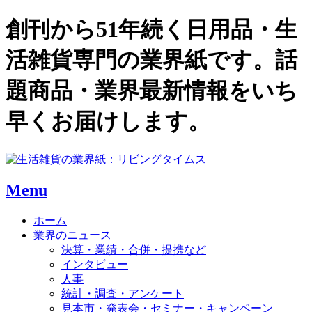
創刊から51年続く日用品・生
活雑貨専門の業界紙です。話
題商品・業界最新情報をいち
早くお届けします。
Menu
ホーム
業界のニュース
決算・業績・合併・提携など
インタビュー
人事
統計・調査・アンケート
見本市・発表会・セミナー・キャンペーン