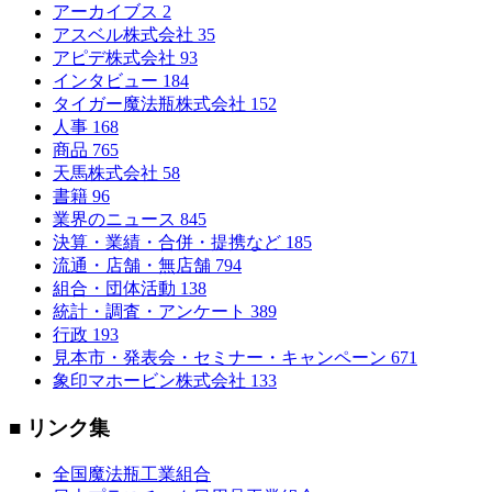
アーカイブス
2
アスベル株式会社
35
アピデ株式会社
93
インタビュー
184
タイガー魔法瓶株式会社
152
人事
168
商品
765
天馬株式会社
58
書籍
96
業界のニュース
845
決算・業績・合併・提携など
185
流通・店舗・無店舗
794
組合・団体活動
138
統計・調査・アンケート
389
行政
193
見本市・発表会・セミナー・キャンペーン
671
象印マホービン株式会社
133
■ リンク集
全国魔法瓶工業組合