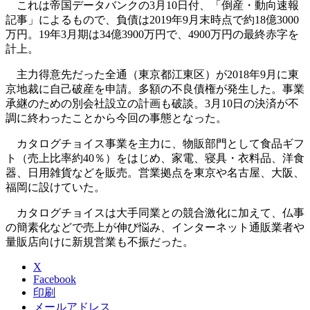
これは帝国データバンクの3月10日付、「倒産・動向速報
記事」によるもので、負債は2019年9月末時点で約18億3000
万円。19年3月期は34億3900万円で、4900万円の最終赤字を
計上。
主力得意先だった全通（東京都江東区）が2018年9月に東
京地裁に自己破産を申請。多額の不良債権が発生した。事業
承継のための別会社設立の計画も破談。3月10日の決済が不
調に終わったことから今回の事態となった。
カタログチョイス事業を主力に、物販部門として食品ギフ
ト（売上比率約40％）をはじめ、家電、寝具・衣料品、洋食
器、日用雑貨などを販売。営業拠点を東京や名古屋、大阪、
福岡に設けていた。
カタログチョイスは大手同業との競合激化に加えて、仏事
の簡素化などで売上が伸び悩み、インターネット通販業者や
量販店向けに新規営業も不振だった。
X
Facebook
印刷
メールアドレス