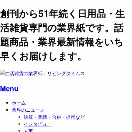
創刊から51年続く日用品・生
活雑貨専門の業界紙です。話
題商品・業界最新情報をいち
早くお届けします。
Menu
ホーム
業界のニュース
決算・業績・合併・提携など
インタビュー
人事