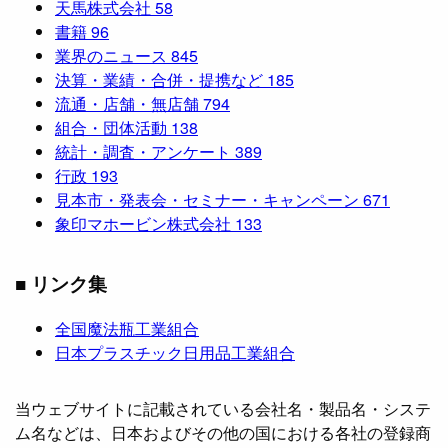
天馬株式会社
58
書籍
96
業界のニュース
845
決算・業績・合併・提携など
185
流通・店舗・無店舗
794
組合・団体活動
138
統計・調査・アンケート
389
行政
193
見本市・発表会・セミナー・キャンペーン
671
象印マホービン株式会社
133
■ リンク集
全国魔法瓶工業組合
日本プラスチック日用品工業組合
当ウェブサイトに記載されている会社名・製品名・システ
ム名などは、日本およびその他の国における各社の登録商