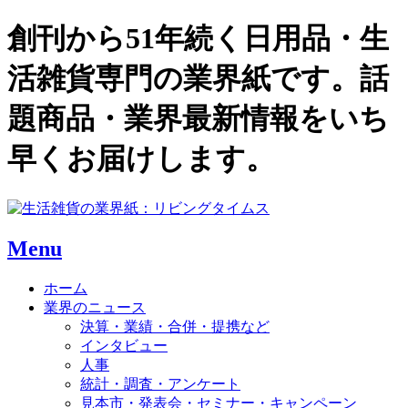
創刊から51年続く日用品・生
活雑貨専門の業界紙です。話
題商品・業界最新情報をいち
早くお届けします。
Menu
ホーム
業界のニュース
決算・業績・合併・提携など
インタビュー
人事
統計・調査・アンケート
見本市・発表会・セミナー・キャンペーン