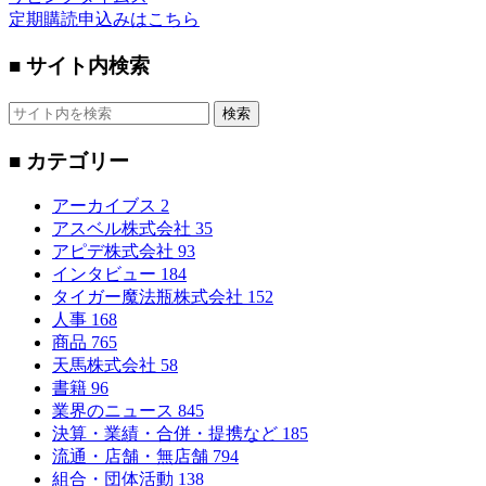
定期購読申込みはこちら
■ サイト内検索
検索
■ カテゴリー
アーカイブス
2
アスベル株式会社
35
アピデ株式会社
93
インタビュー
184
タイガー魔法瓶株式会社
152
人事
168
商品
765
天馬株式会社
58
書籍
96
業界のニュース
845
決算・業績・合併・提携など
185
流通・店舗・無店舗
794
組合・団体活動
138