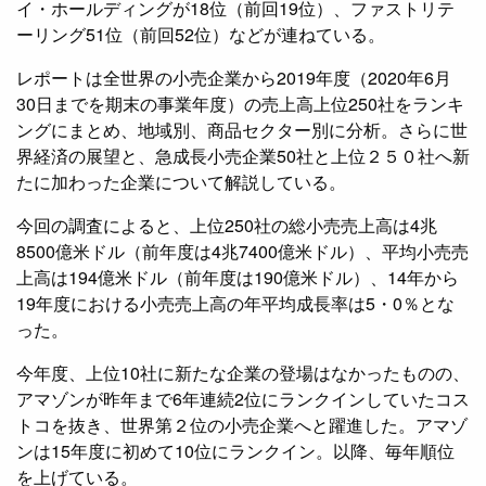
イ・ホールディングが18位（前回19位）、ファストリテ
ーリング51位（前回52位）などが連ねている。
レポートは全世界の小売企業から2019年度（2020年6月
30日までを期末の事業年度）の売上高上位250社をランキ
ングにまとめ、地域別、商品セクター別に分析。さらに世
界経済の展望と、急成長小売企業50社と上位２５０社へ新
たに加わった企業について解説している。
今回の調査によると、上位250社の総小売売上高は4兆
8500億米ドル（前年度は4兆7400億米ドル）、平均小売売
上高は194億米ドル（前年度は190億米ドル）、14年から
19年度における小売売上高の年平均成長率は5・0％とな
った。
今年度、上位10社に新たな企業の登場はなかったものの、
アマゾンが昨年まで6年連続2位にランクインしていたコス
トコを抜き、世界第２位の小売企業へと躍進した。アマゾ
ンは15年度に初めて10位にランクイン。以降、毎年順位
を上げている。