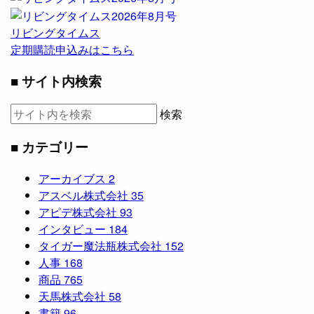
リビングタイムス
定期購読申込みはこちら
■ サイト内検索
検索
■ カテゴリー
アーカイブス
2
アスベル株式会社
35
アピデ株式会社
93
インタビュー
184
タイガー魔法瓶株式会社
152
人事
168
商品
765
天馬株式会社
58
書籍
96