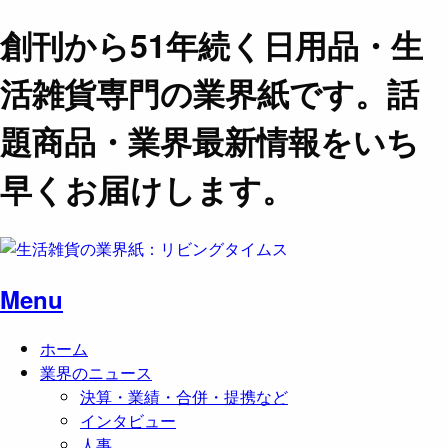
創刊から51年続く日用品・生
活雑貨専門の業界紙です。話
題商品・業界最新情報をいち
早くお届けします。
Menu
ホーム
業界のニュース
決算・業績・合併・提携など
インタビュー
人事