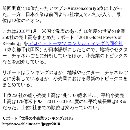
前回調査で10位だったアマゾンAmazon.comも6位に上がっ
た。一方、日本企業は前回より2社増えて32社が入り、最上
位は12位のイオン。
これは2018年1月、米国で発表のあった16年度の世界の企業
250社の売上高をまとめたリポート「2018 Global Powers of
Retailing」を
デロイト トーマツ コンサルティング合同会社
（東京都千代田区）が日本語版にしたもので、地域やセクタ
ー、チャネルごとに分析しているほか、小売業のトピックス
などを紹介している。
リポートはランキングのほか、地域やセクター、チャネルご
とに分析しているほか、小売業における最新のトピックスを
まとめている。
上位250社の総小売売上高は4兆4,100億米ドル、平均小売売
上高は176億米ドル、2011～2016年度の年平均成長率は4.8％
だった。上位5社までの順位は変わっていない。
リポート「世界の小売業ランキング2018」
http://www.deloitte.com/jp/gpr2018