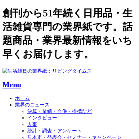
創刊から51年続く日用品・生
活雑貨専門の業界紙です。話
題商品・業界最新情報をいち
早くお届けします。
Menu
ホーム
業界のニュース
決算・業績・合併・提携など
インタビュー
人事
統計・調査・アンケート
見本市・発表会・セミナー・キャンペーン