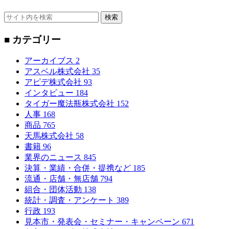
検索
■ カテゴリー
アーカイブス
2
アスベル株式会社
35
アピデ株式会社
93
インタビュー
184
タイガー魔法瓶株式会社
152
人事
168
商品
765
天馬株式会社
58
書籍
96
業界のニュース
845
決算・業績・合併・提携など
185
流通・店舗・無店舗
794
組合・団体活動
138
統計・調査・アンケート
389
行政
193
見本市・発表会・セミナー・キャンペーン
671