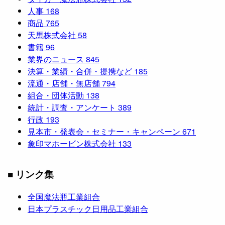
人事
168
商品
765
天馬株式会社
58
書籍
96
業界のニュース
845
決算・業績・合併・提携など
185
流通・店舗・無店舗
794
組合・団体活動
138
統計・調査・アンケート
389
行政
193
見本市・発表会・セミナー・キャンペーン
671
象印マホービン株式会社
133
■ リンク集
全国魔法瓶工業組合
日本プラスチック日用品工業組合