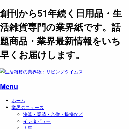
創刊から51年続く日用品・生
活雑貨専門の業界紙です。話
題商品・業界最新情報をいち
早くお届けします。
Menu
ホーム
業界のニュース
決算・業績・合併・提携など
インタビュー
人事