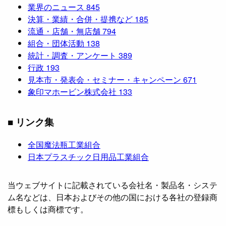
業界のニュース
845
決算・業績・合併・提携など
185
流通・店舗・無店舗
794
組合・団体活動
138
統計・調査・アンケート
389
行政
193
見本市・発表会・セミナー・キャンペーン
671
象印マホービン株式会社
133
■ リンク集
全国魔法瓶工業組合
日本プラスチック日用品工業組合
当ウェブサイトに記載されている会社名・製品名・システ
ム名などは、日本およびその他の国における各社の登録商
標もしくは商標です。