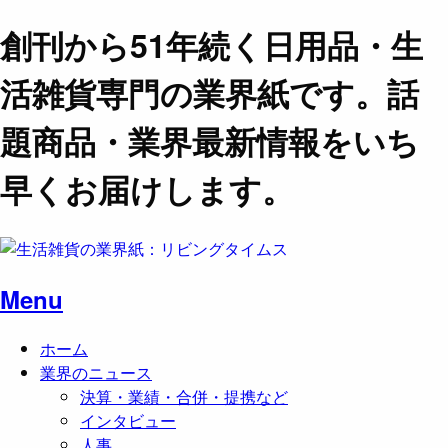
創刊から51年続く日用品・生
活雑貨専門の業界紙です。話
題商品・業界最新情報をいち
早くお届けします。
Menu
ホーム
業界のニュース
決算・業績・合併・提携など
インタビュー
人事