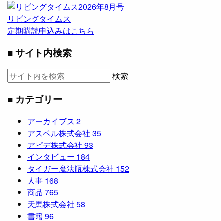
リビングタイムス
定期購読申込みはこちら
■ サイト内検索
検索
■ カテゴリー
アーカイブス
2
アスベル株式会社
35
アピデ株式会社
93
インタビュー
184
タイガー魔法瓶株式会社
152
人事
168
商品
765
天馬株式会社
58
書籍
96