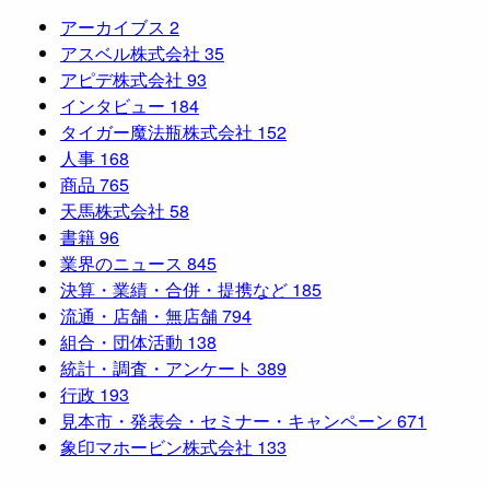
アーカイブス
2
アスベル株式会社
35
アピデ株式会社
93
インタビュー
184
タイガー魔法瓶株式会社
152
人事
168
商品
765
天馬株式会社
58
書籍
96
業界のニュース
845
決算・業績・合併・提携など
185
流通・店舗・無店舗
794
組合・団体活動
138
統計・調査・アンケート
389
行政
193
見本市・発表会・セミナー・キャンペーン
671
象印マホービン株式会社
133