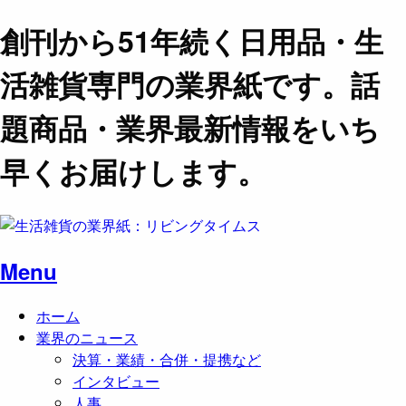
創刊から51年続く日用品・生
活雑貨専門の業界紙です。話
題商品・業界最新情報をいち
早くお届けします。
Menu
ホーム
業界のニュース
決算・業績・合併・提携など
インタビュー
人事