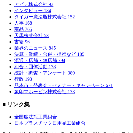
アピデ株式会社
93
インタビュー
184
タイガー魔法瓶株式会社
152
人事
168
商品
765
天馬株式会社
58
書籍
96
業界のニュース
845
決算・業績・合併・提携など
185
流通・店舗・無店舗
794
組合・団体活動
138
統計・調査・アンケート
389
行政
193
見本市・発表会・セミナー・キャンペーン
671
象印マホービン株式会社
133
■ リンク集
全国魔法瓶工業組合
日本プラスチック日用品工業組合