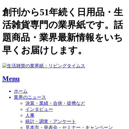
創刊から51年続く日用品・生
活雑貨専門の業界紙です。話
題商品・業界最新情報をいち
早くお届けします。
Menu
ホーム
業界のニュース
決算・業績・合併・提携など
インタビュー
人事
統計・調査・アンケート
見本市・発表会・セミナー・キャンペーン