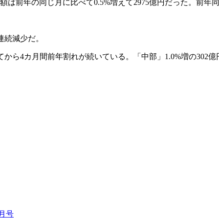
額は前年の同じ月に比べて0.5%増えて2975億円だった。前年
月連続減少だ。
てから4カ月間前年割れが続いている。「中部」1.0%増の302億円