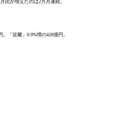
同月比が増えたのは2カ月連続。
。「近畿」0.9%増の428億円。