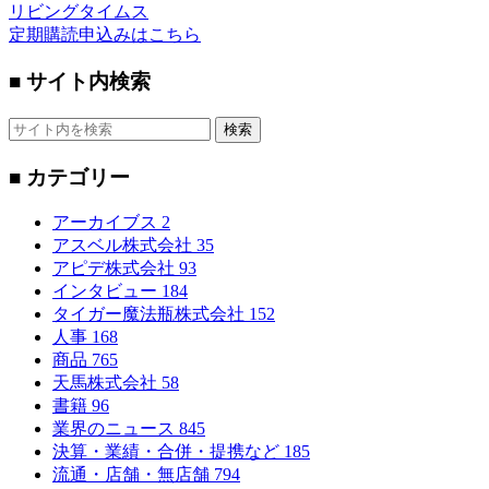
リビングタイムス
定期購読申込みはこちら
■ サイト内検索
検索
■ カテゴリー
アーカイブス
2
アスベル株式会社
35
アピデ株式会社
93
インタビュー
184
タイガー魔法瓶株式会社
152
人事
168
商品
765
天馬株式会社
58
書籍
96
業界のニュース
845
決算・業績・合併・提携など
185
流通・店舗・無店舗
794