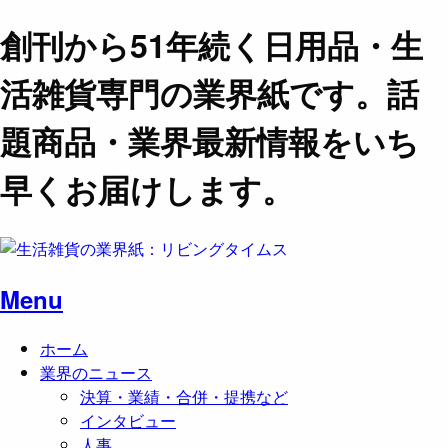
創刊から51年続く日用品・生
活雑貨専門の業界紙です。話
題商品・業界最新情報をいち
早くお届けします。
Menu
ホーム
業界のニュース
決算・業績・合併・提携など
インタビュー
人事