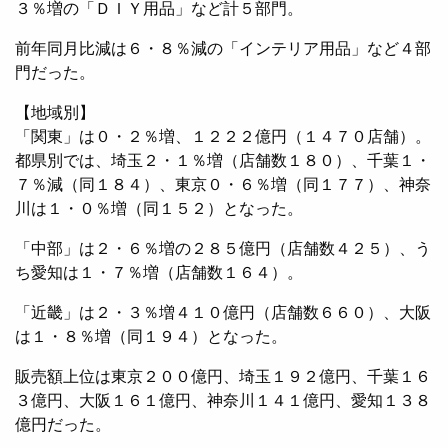
３％増の「ＤＩＹ用品」など計５部門。
前年同月比減は６・８％減の「インテリア用品」など４部
門だった。
【地域別】
「関東」は０・２％増、１２２２億円（１４７０店舗）。
都県別では、埼玉２・１％増（店舗数１８０）、千葉１・
７％減（同１８４）、東京０・６％増（同１７７）、神奈
川は１・０％増（同１５２）となった。
「中部」は２・６％増の２８５億円（店舗数４２５）、う
ち愛知は１・７％増（店舗数１６４）。
「近畿」は２・３％増４１０億円（店舗数６６０）、大阪
は１・８％増（同１９４）となった。
販売額上位は東京２００億円、埼玉１９２億円、千葉１６
３億円、大阪１６１億円、神奈川１４１億円、愛知１３８
億円だった。