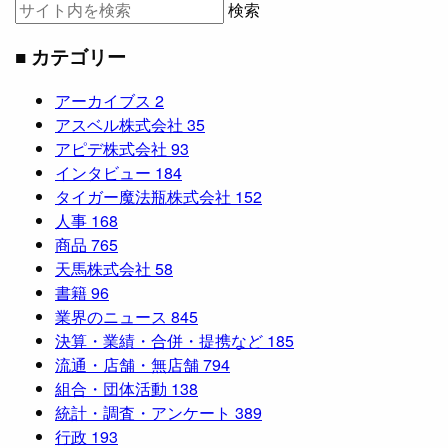
検索
■ カテゴリー
アーカイブス
2
アスベル株式会社
35
アピデ株式会社
93
インタビュー
184
タイガー魔法瓶株式会社
152
人事
168
商品
765
天馬株式会社
58
書籍
96
業界のニュース
845
決算・業績・合併・提携など
185
流通・店舗・無店舗
794
組合・団体活動
138
統計・調査・アンケート
389
行政
193