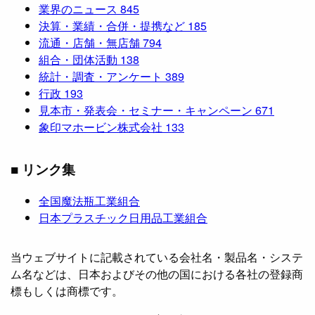
業界のニュース
845
決算・業績・合併・提携など
185
流通・店舗・無店舗
794
組合・団体活動
138
統計・調査・アンケート
389
行政
193
見本市・発表会・セミナー・キャンペーン
671
象印マホービン株式会社
133
■ リンク集
全国魔法瓶工業組合
日本プラスチック日用品工業組合
当ウェブサイトに記載されている会社名・製品名・システ
ム名などは、日本およびその他の国における各社の登録商
標もしくは商標です。