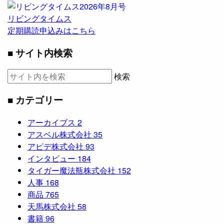
リビングタイムス
定期購読申込みはこちら
■ サイト内検索
検索
■ カテゴリー
アーカイブス
2
アスベル株式会社
35
アピデ株式会社
93
インタビュー
184
タイガー魔法瓶株式会社
152
人事
168
商品
765
天馬株式会社
58
書籍
96