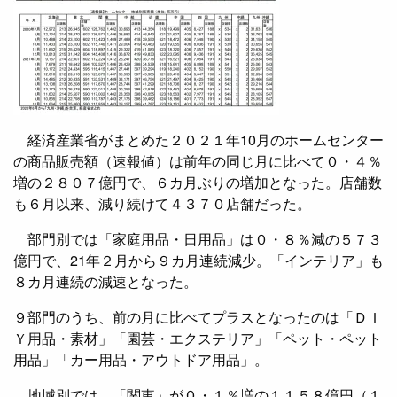
経済産業省がまとめた２０２１年10月のホームセンター
の商品販売額（速報値）は前年の同じ月に比べて０・４％
増の２８０７億円で、６カ月ぶりの増加となった。店舗数
も６月以来、減り続けて４３７０店舗だった。
部門別では「家庭用品・日用品」は０・８％減の５７３
億円で、21年２月から９カ月連続減少。「インテリア」も
８カ月連続の減速となった。
９部門のうち、前の月に比べてプラスとなったのは「ＤＩ
Ｙ用品・素材」「園芸・エクステリア」「ペット・ペット
用品」「カー用品・アウトドア用品」。
地域別では、「関東」が０・１％増の１１５８億円（１