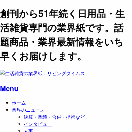
創刊から51年続く日用品・生
活雑貨専門の業界紙です。話
題商品・業界最新情報をいち
早くお届けします。
Menu
ホーム
業界のニュース
決算・業績・合併・提携など
インタビュー
人事