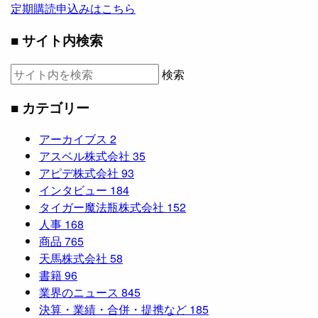
定期購読申込みはこちら
■ サイト内検索
検索
■ カテゴリー
アーカイブス
2
アスベル株式会社
35
アピデ株式会社
93
インタビュー
184
タイガー魔法瓶株式会社
152
人事
168
商品
765
天馬株式会社
58
書籍
96
業界のニュース
845
決算・業績・合併・提携など
185