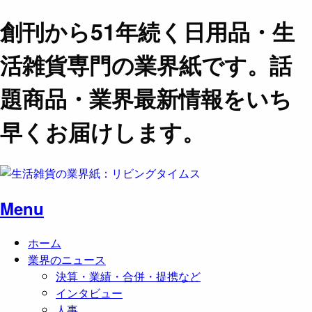
創刊から51年続く日用品・生
活雑貨専門の業界紙です。話
題商品・業界最新情報をいち
早くお届けします。
Menu
ホーム
業界のニュース
決算・業績・合併・提携など
インタビュー
人事