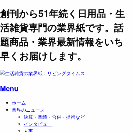
創刊から51年続く日用品・生
活雑貨専門の業界紙です。話
題商品・業界最新情報をいち
早くお届けします。
Menu
ホーム
業界のニュース
決算・業績・合併・提携など
インタビュー
人事