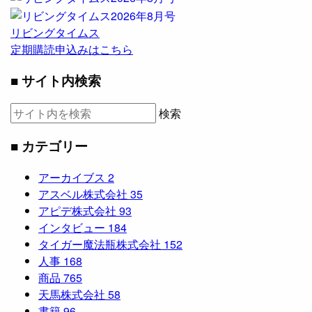
リビングタイムス
定期購読申込みはこちら
■ サイト内検索
検索
■ カテゴリー
アーカイブス
2
アスベル株式会社
35
アピデ株式会社
93
インタビュー
184
タイガー魔法瓶株式会社
152
人事
168
商品
765
天馬株式会社
58
書籍
96