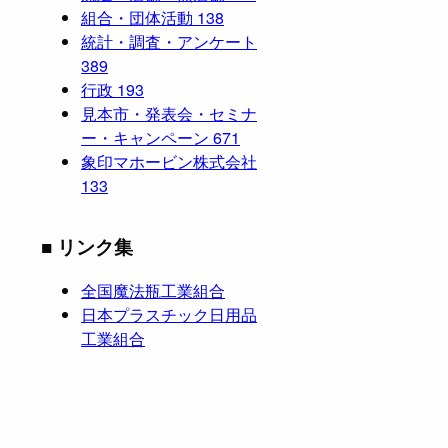
組合・団体活動
138
統計・調査・アンケート
389
行政
193
見本市・発表会・セミナ
ー・キャンペーン
671
象印マホービン株式会社
133
■ リンク集
全国魔法瓶工業組合
日本プラスチック日用品
工業組合