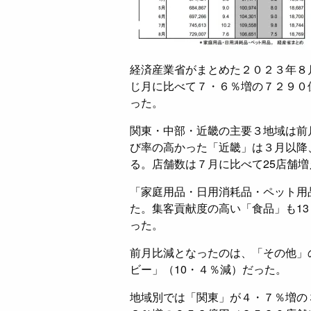
経済産業省がまとめた２０２３年８
じ月に比べて７・６％増の７２９０億
った。
関東・中部・近畿の主要３地域は前
び率の高かった「近畿」は３月以降
る。店舗数は７月に比べて25店舗
「家庭用品・日用消耗品・ペット用
た。集客貢献度の高い「食品」も1
った。
前月比減となったのは、「その他」
ビー」（10・４％減）だった。
地域別では「関東」が４・７％増の