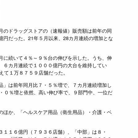
月のドラッグストアの（速報値）販売額は前年の同
円だった。21年５月以来、28カ月連続の増加とな
月に続いて４％～９％台の伸びを示した。うち、伸
、６カ月連続で１０００億円の大台を維持してい
増えて１万８７５９店舗だった。
品」は前年同月比７・５％増で、７カ月連続増加し
3・０％増と依然、高い伸び率で、９部門中、一位だ
のほか、「ヘルスケア用品（衛生用品）・介護・ベ
３１１６億円（７９３６店舗）、「中部」は８・