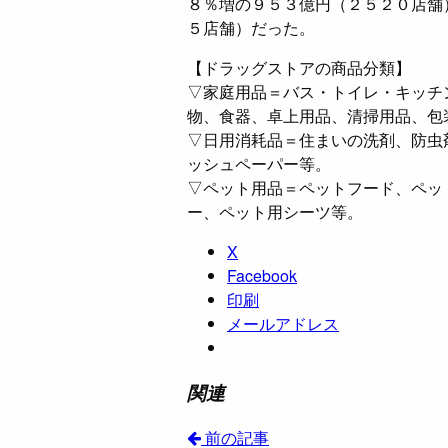
８％増の９５３億円（２５２０店舗
５店舗）だった。
【ドラッグストアの商品分類】
▽家庭用品＝バス・トイレ・キッチ
物、食器、卓上用品、清掃用品、包
▽日用消耗品＝住まいの洗剤、防虫
ッシュペーパー等。
▽ペット用品＝ペットフード、ペッ
ー、ペット用シーツ等。
X
Facebook
印刷
メールアドレス
関連
前の記事