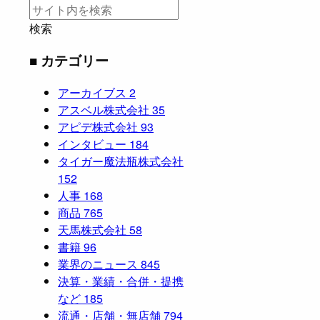
検索
■ カテゴリー
アーカイブス
2
アスベル株式会社
35
アピデ株式会社
93
インタビュー
184
タイガー魔法瓶株式会社
152
人事
168
商品
765
天馬株式会社
58
書籍
96
業界のニュース
845
決算・業績・合併・提携
など
185
流通・店舗・無店舗
794