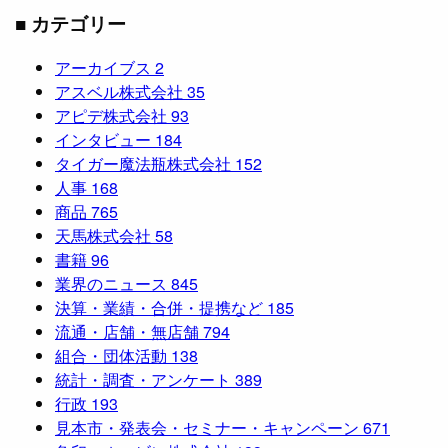
■ カテゴリー
アーカイブス
2
アスベル株式会社
35
アピデ株式会社
93
インタビュー
184
タイガー魔法瓶株式会社
152
人事
168
商品
765
天馬株式会社
58
書籍
96
業界のニュース
845
決算・業績・合併・提携など
185
流通・店舗・無店舗
794
組合・団体活動
138
統計・調査・アンケート
389
行政
193
見本市・発表会・セミナー・キャンペーン
671