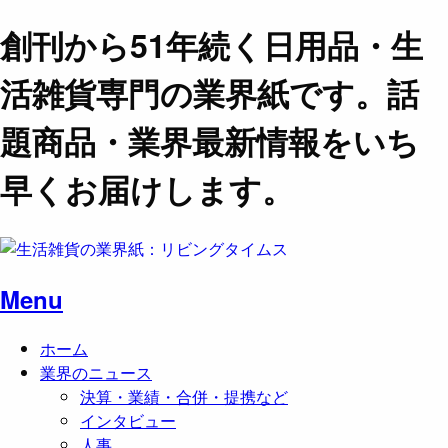
創刊から51年続く日用品・生
活雑貨専門の業界紙です。話
題商品・業界最新情報をいち
早くお届けします。
Menu
ホーム
業界のニュース
決算・業績・合併・提携など
インタビュー
人事