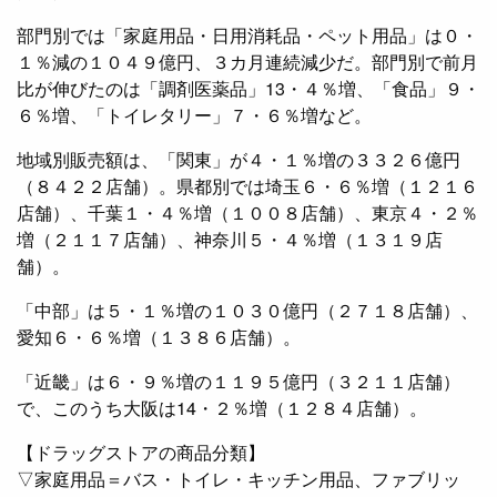
部門別では「家庭用品・日用消耗品・ペット用品」は０・
１％減の１０４９億円、３カ月連続減少だ。部門別で前月
比が伸びたのは「調剤医薬品」13・４％増、「食品」９・
６％増、「トイレタリー」７・６％増など。
地域別販売額は、「関東」が４・１％増の３３２６億円
（８４２２店舗）。県都別では埼玉６・６％増（１２１６
店舗）、千葉１・４％増（１００８店舗）、東京４・２％
増（２１１７店舗）、神奈川５・４％増（１３１９店
舗）。
「中部」は５・１％増の１０３０億円（２７１８店舗）、
愛知６・６％増（１３８６店舗）。
「近畿」は６・９％増の１１９５億円（３２１１店舗）
で、このうち大阪は14・２％増（１２８４店舗）。
【ドラッグストアの商品分類】
▽家庭用品＝バス・トイレ・キッチン用品、ファブリッ