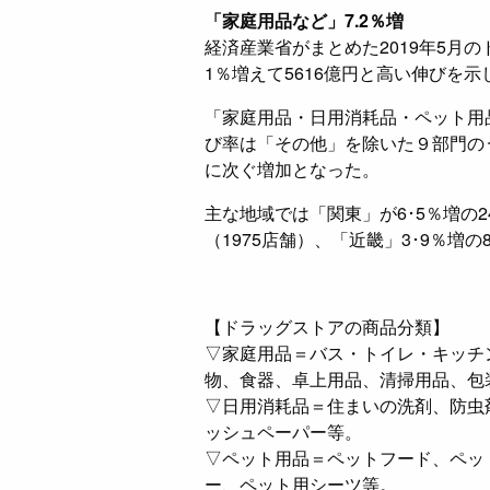
「家庭用品など」7.2％増
経済産業省がまとめた2019年5月
1％増えて5616億円と高い伸びを示
「家庭用品・日用消耗品・ペット用品
び率は「その他」を除いた９部門の
に次ぐ増加となった。
主な地域では「関東」が6･5％増の24
（1975店舗）、「近畿」3･9％増の
【ドラッグストアの商品分類】
▽家庭用品＝バス・トイレ・キッチ
物、食器、卓上用品、清掃用品、包
▽日用消耗品＝住まいの洗剤、防虫
ッシュペーパー等。
▽ペット用品＝ペットフード、ペッ
ー、ペット用シーツ等。