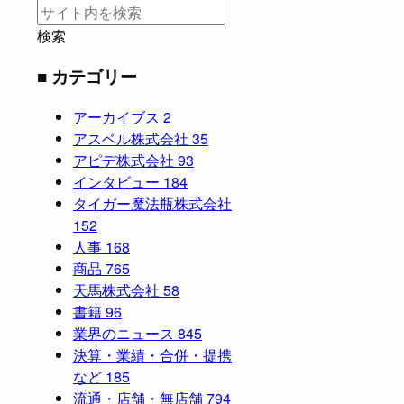
検索
■ カテゴリー
アーカイブス
2
アスベル株式会社
35
アピデ株式会社
93
インタビュー
184
タイガー魔法瓶株式会社
152
人事
168
商品
765
天馬株式会社
58
書籍
96
業界のニュース
845
決算・業績・合併・提携
など
185
流通・店舗・無店舗
794