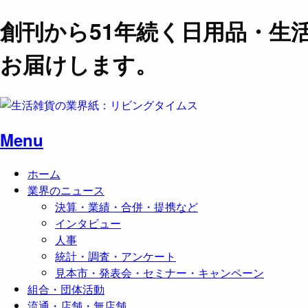
創刊から51年続く日用品・生
お届けします。
Menu
ホーム
業界のニュース
決算・業績・合併・提携など
インタビュー
人事
統計・調査・アンケート
見本市・発表会・セミナー・キャンペーン
組合・団体活動
流通・店舗・無店舗