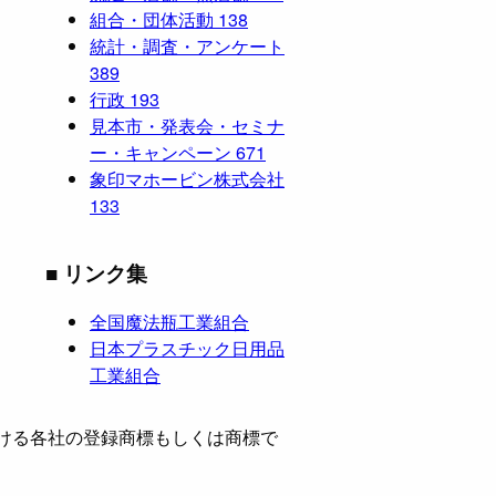
組合・団体活動
138
統計・調査・アンケート
389
行政
193
見本市・発表会・セミナ
ー・キャンペーン
671
象印マホービン株式会社
133
■ リンク集
全国魔法瓶工業組合
日本プラスチック日用品
工業組合
ける各社の登録商標もしくは商標で