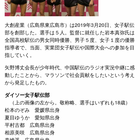
大創産業（広島県東広島市）は2019年3月20日、女子駅伝
部を創部した。選手は５人。監督に就任した岩本真弥氏は
全国高校駅伝の男女同時優勝、男子５度、女子１度の優勝
指導者で、当面、実業団女子駅伝や国際大会への参加を目
指していく。
矢野博丈会長が少年時代、中国駅伝のラジオ実況中継に感
動したことから、マラソンで社会貢献をしたいという考え
から発足したもの。
ダイソー女子駅伝部
（上の画像の左から。敬称略、選手はいずれも18歳）
松本のぞみ 愛媛県出身
夏目ゆうか 愛知県出身
平村古都 広島県出身
相原美咲 広島県出身
真崎遥 広島県出身