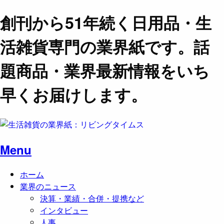
創刊から51年続く日用品・生
活雑貨専門の業界紙です。話
題商品・業界最新情報をいち
早くお届けします。
Menu
ホーム
業界のニュース
決算・業績・合併・提携など
インタビュー
人事