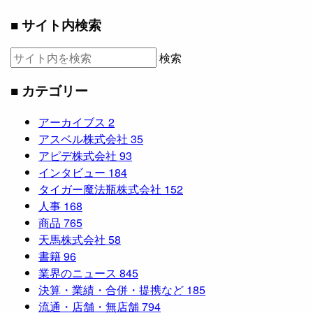
■ サイト内検索
検索
■ カテゴリー
アーカイブス
2
アスベル株式会社
35
アピデ株式会社
93
インタビュー
184
タイガー魔法瓶株式会社
152
人事
168
商品
765
天馬株式会社
58
書籍
96
業界のニュース
845
決算・業績・合併・提携など
185
流通・店舗・無店舗
794