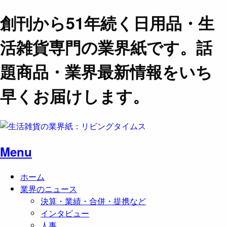
創刊から51年続く日用品・生
活雑貨専門の業界紙です。話
題商品・業界最新情報をいち
早くお届けします。
Menu
ホーム
業界のニュース
決算・業績・合併・提携など
インタビュー
人事