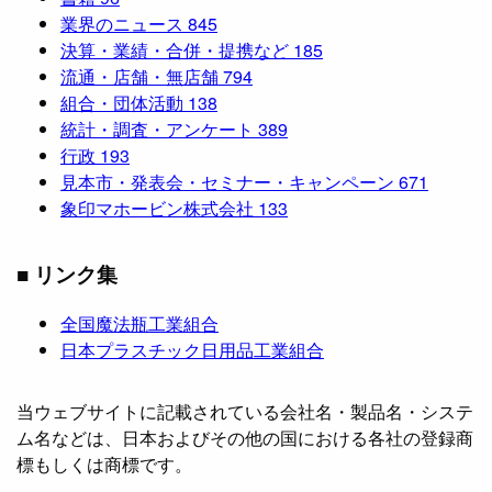
業界のニュース
845
決算・業績・合併・提携など
185
流通・店舗・無店舗
794
組合・団体活動
138
統計・調査・アンケート
389
行政
193
見本市・発表会・セミナー・キャンペーン
671
象印マホービン株式会社
133
■ リンク集
全国魔法瓶工業組合
日本プラスチック日用品工業組合
当ウェブサイトに記載されている会社名・製品名・システ
ム名などは、日本およびその他の国における各社の登録商
標もしくは商標です。