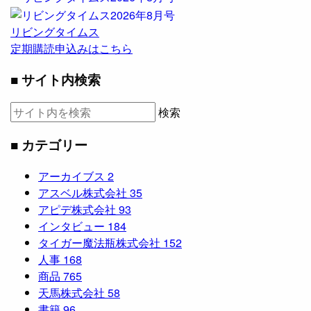
リビングタイムス
定期購読申込みはこちら
■ サイト内検索
検索
■ カテゴリー
アーカイブス
2
アスベル株式会社
35
アピデ株式会社
93
インタビュー
184
タイガー魔法瓶株式会社
152
人事
168
商品
765
天馬株式会社
58
書籍
96