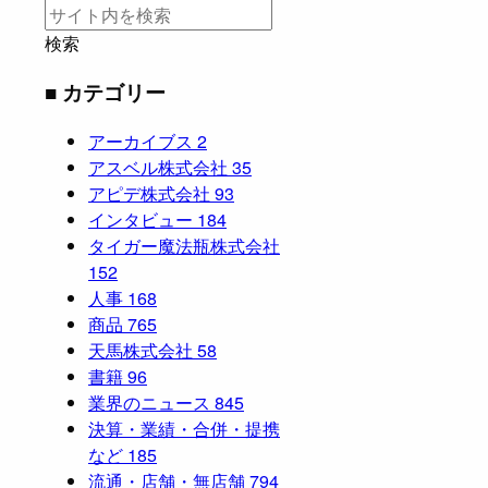
検索
■ カテゴリー
アーカイブス
2
アスベル株式会社
35
アピデ株式会社
93
インタビュー
184
タイガー魔法瓶株式会社
152
人事
168
商品
765
天馬株式会社
58
書籍
96
業界のニュース
845
決算・業績・合併・提携
など
185
流通・店舗・無店舗
794