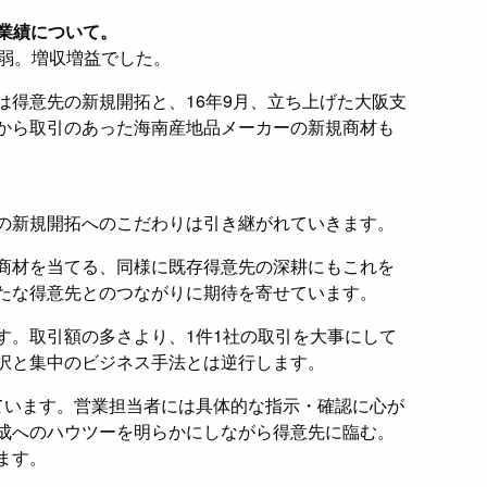
の業績について。
弱。増収増益でした。
は得意先の新規開拓と、16年9月、立ち上げた大阪支
から取引のあった海南産地品メーカーの新規商材も
の新規開拓へのこだわりは引き継がれていきます。
商材を当てる、同様に既存得意先の深耕にもこれを
たな得意先とのつながりに期待を寄せています。
す。取引額の多さより、1件1社の取引を大事にして
択と集中のビジネス手法とは逆行します。
ています。営業担当者には具体的な指示・確認に心が
成へのハウツーを明らかにしながら得意先に臨む。
ます。