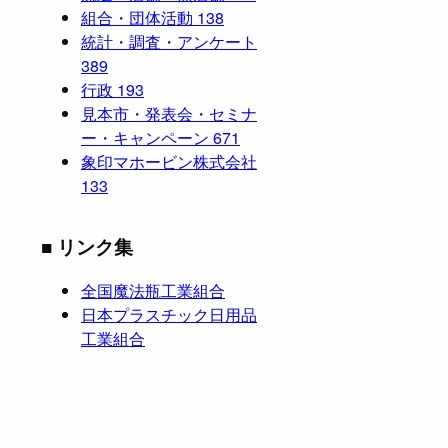
組合・団体活動
138
統計・調査・アンケート
389
行政
193
見本市・発表会・セミナ
ー・キャンペーン
671
象印マホービン株式会社
133
■ リンク集
全国魔法瓶工業組合
日本プラスチック日用品
工業組合