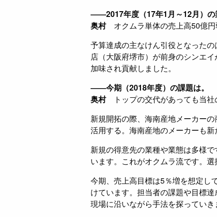
――2017年度（17年1月～12月）
奥村
オクムラ単体の売上高50億円
予算達成の主なけん引役となったの
店（大阪府堺市）が前身のシンエイ
加味され貢献しました。
――今期（2018年度）の課題は。
奥村
トップの交代があっても当社
新規開拓の際、海南産地メーカーの
活用する。海南産地のメーカーも新
新規の得意先の業種や業態は多様で
います。これがオクムラ流です。選
今期、売上高目標は5％増を想定し
けています。担当者の課題や目標達
現場に沿いながら手法を探っていき