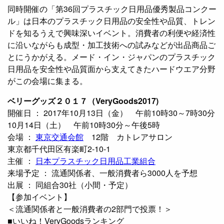
同時開催の「第36回プラスチック日用品優秀製品コンクー
ル」は日本のプラスチック日用品の安全性や品質、トレン
ドを知るうえで興味深いイベント。消費者の利便や経済性
に沿いながらも成型・加工技術への試みなどが出品商品ご
とにうかがえる。メード・イン・ジャパンのプラスチック
日用品を安全性や品質面から支えてきたハードウエア分野
がこの会場に集まる。
ベリーグッズ２０１７（VeryGoods2017)
開催日 ： 2017年10月13日（金） 午前10時30～7時30分
10月14日（土） 午前10時30分～午後5時
会場 ：
東京交通会館
12階 カトレアサロン
東京都千代田区有楽町2-10-1
主催 ：
日本プラスチック日用品工業組合
来場予定 ： 流通関係者、一般消費者ら3000人を予想
出展 ： 同組合30社（小間・予定）
【参加イベント】
＜流通関係者と一般消費者の2部門で投票！＞
■いいね！VeryGoodsランキング