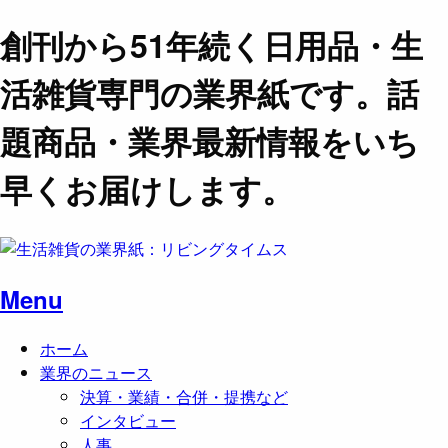
創刊から51年続く日用品・生
活雑貨専門の業界紙です。話
題商品・業界最新情報をいち
早くお届けします。
Menu
ホーム
業界のニュース
決算・業績・合併・提携など
インタビュー
人事