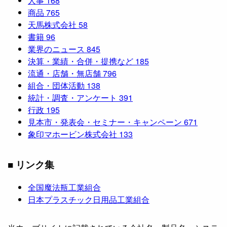
人事
168
商品
765
天馬株式会社
58
書籍
96
業界のニュース
845
決算・業績・合併・提携など
185
流通・店舗・無店舗
796
組合・団体活動
138
統計・調査・アンケート
391
行政
195
見本市・発表会・セミナー・キャンペーン
671
象印マホービン株式会社
133
■ リンク集
全国魔法瓶工業組合
日本プラスチック日用品工業組合