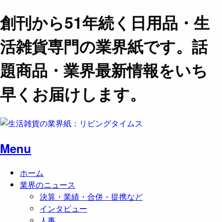
創刊から51年続く日用品・生
活雑貨専門の業界紙です。話
題商品・業界最新情報をいち
早くお届けします。
Menu
ホーム
業界のニュース
決算・業績・合併・提携など
インタビュー
人事