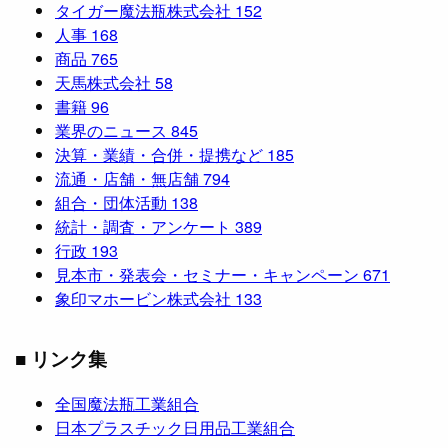
タイガー魔法瓶株式会社
152
人事
168
商品
765
天馬株式会社
58
書籍
96
業界のニュース
845
決算・業績・合併・提携など
185
流通・店舗・無店舗
794
組合・団体活動
138
統計・調査・アンケート
389
行政
193
見本市・発表会・セミナー・キャンペーン
671
象印マホービン株式会社
133
■ リンク集
全国魔法瓶工業組合
日本プラスチック日用品工業組合