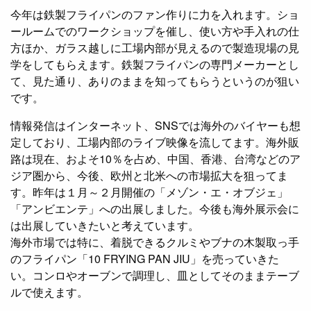
今年は鉄製フライパンのファン作りに力を入れます。ショ
ールームでのワークショップを催し、使い方や手入れの仕
方ほか、ガラス越しに工場内部が見えるので製造現場の見
学をしてもらえます。鉄製フライパンの専門メーカーとし
て、見た通り、ありのままを知ってもらうというのが狙い
です。
情報発信はインターネット、SNSでは海外のバイヤーも想
定しており、工場内部のライブ映像を流してます。海外販
路は現在、およそ10％を占め、中国、香港、台湾などのア
ジア圏から、今後、欧州と北米への市場拡大を狙ってま
す。昨年は１月～２月開催の「メゾン・エ・オブジェ」
「アンビエンテ」への出展しました。今後も海外展示会に
は出展していきたいと考えています。
海外市場では特に、着脱できるクルミやブナの木製取っ手
のフライパン「10 FRYING PAN JIU」を売っていきた
い。コンロやオーブンで調理し、皿としてそのままテーブ
ルで使えます。