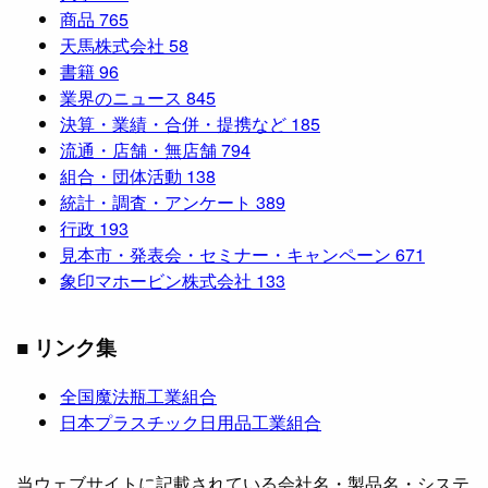
商品
765
天馬株式会社
58
書籍
96
業界のニュース
845
決算・業績・合併・提携など
185
流通・店舗・無店舗
794
組合・団体活動
138
統計・調査・アンケート
389
行政
193
見本市・発表会・セミナー・キャンペーン
671
象印マホービン株式会社
133
■ リンク集
全国魔法瓶工業組合
日本プラスチック日用品工業組合
当ウェブサイトに記載されている会社名・製品名・システ