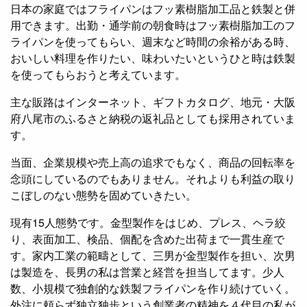
日本の家庭ではフライパンはフッ素樹脂加工品と鉄製と併
用できます。出勤・通学前の朝食時はフッ素樹脂加工のフ
ライパンを使ってもらい、週末など時間の余裕がある時、
おいしい料理を作りたい、味わいたいというひと時は鉄製
を使ってもらおうと考えています。
主な販路はインターネット、ギフトカタログ、地元・大阪
府八尾市のふるさと納税の返礼品としても採用されていま
す。
当面、企業規模や売上高の追求でもなく、商品の回転率を
念頭にしているのでもありません。それよりも利益の取り
こぼしのない態勢を固めていきたい。
現有15人態勢です。金型製作をはじめ、プレス、ヘラ絞
り、表面加工、検品、個配を含めた出荷まで一貫生産で
す。家内工業の範疇として、三男が金型製作を担い、次男
は製造を、長男の私は営業と経営を担当してます。少人
数、小規模で独創的な鉄製フライパンを作り続けていく。
外注に頼らず独立独歩という創業者の精神を４代目の私が