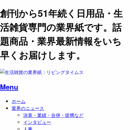
創刊から51年続く日用品・生
活雑貨専門の業界紙です。話
題商品・業界最新情報をいち
早くお届けします。
Menu
ホーム
業界のニュース
決算・業績・合併・提携など
インタビュー
人事