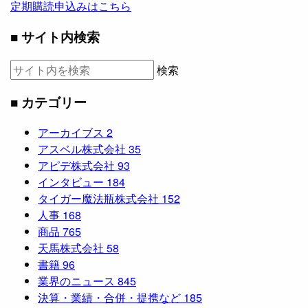
定期購読申込みはこちら
■ サイト内検索
検索
■ カテゴリー
アーカイブス
2
アスベル株式会社
35
アピデ株式会社
93
インタビュー
184
タイガー魔法瓶株式会社
152
人事
168
商品
765
天馬株式会社
58
書籍
96
業界のニュース
845
決算・業績・合併・提携など
185