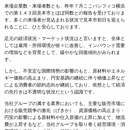
来場企業数・来場者数とも、昨年７月ここパシフィコ横浜
での第１４３回見本市とほぼ同数との報告を受けておりま
す。多くの来場者が見込まれる状況で見本市初日を迎えら
れることに、ひと安心しております。
足元の経済状況・マーケット状況はと言いますと、全体と
しては雇用・所得環境が徐々に改善し、インバウンド需要
の増加などを背景として、緩やかな回復傾向がみられま
す。
しかし、不安定な国際情勢の影響のもと、原材料やエネル
ギー価格の高止まり、円安基調の継続に伴う物価上昇など
による消費者の節約志向が継続しており、依然として経済
の先行きは不透明な状況だという認識です。
当社グループの属する業界においても、主要な販売市場に
おける販売競争の激化（げきか）、資源価格の高止まり・
円安の影響による原材料や仕入原価の上昇に加えて、物流
費が上昇するなど、当社グループを取り巻く経営環境・消