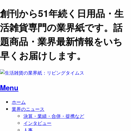
創刊から51年続く日用品・生
活雑貨専門の業界紙です。話
題商品・業界最新情報をいち
早くお届けします。
Menu
ホーム
業界のニュース
決算・業績・合併・提携など
インタビュー
人事