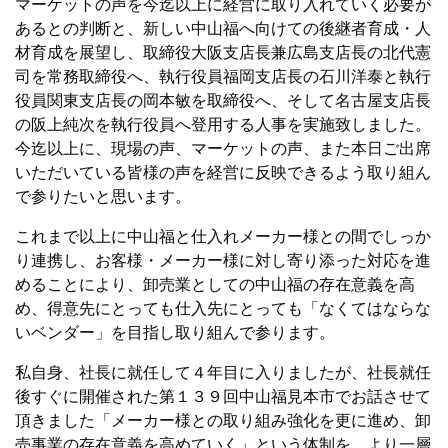
マーケットの声を今迄以上に経営に取り入れていく必要が
あるとの判断と、新しい中山福へ向けての後継者育成・人
材育成を展望し、取締役大阪支店長兼広島支店長の北代憲
司を常務取締役へ、執行役員福岡支店長の石川洋泰と執行
役員関東支店長の岡本敏を取締役へ、そして名古屋支店長
の阪上純次を執行役員へ登用する人事を実施致しました。
今迄以上に、現場の声、マーケットの声、また本日ご出席
いただいている皆様の声を経営に反映できるよう取り組ん
で参りたいと思います。
これまで以上に中山福と仕入れメーカー様との間でしっか
り連携し、お客様・メーカー様に対し寄り添った対応を進
めることにより、卸売業としての中山福の存在意義を高
め、得意先にとっても仕入先にとっても「なくてはならな
いベンダー」を目指し取り組んで参ります。
私自身、社長に就任して４年目に入りましたが、社長就任
後すぐに開催された第１３９回中山福見本市でお話させて
頂きました「メーカー様との取り組み強化を更に進め、卸
売事業の存在意義を高めていく」という体制を、より一層