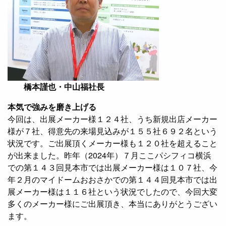
橋本謹也・中山福社長
本気で強みを磨き上げる
今回は、出展メーカー様１２４社、うち新規出店メーカー
様が７社、得意先の来場見込みが１５５社６９２名という
状況です。ご出展頂くメーカー様も１２０社を超えること
が出来ました。昨年（2024年）７月ここパシフィコ横浜
での第１４３回見本市では出展メーカー様は１０７社、今
年２月のマイドームおおさかでの第１４４回見本市では出
展メーカー様は１１６社という状況でしたので、今回大変
多くのメーカー様にご出展頂き、本当にありがとうござい
ます。