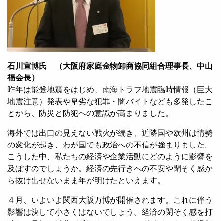
石川宣博氏 （大阪府家庭金物卸商協同組合理事長、中山
福会長）
昨年は能登地震をはじめ、南海トラフ地震臨時情報（巨大
地震注意）発表や卑劣な犯罪・闇バイトなども多発したこ
とから、防災と防犯への意識が高まりました。
海外では出口の見えない戦火が続き、近隣国や欧州は情勢
の変化が起き、わが国でも政治への不信が強まりました。
こうした中、私たちの経済や企業活動にどのように影響を
及ぼすのでしょうか。経済の先行きへの不安や閉そく感か
ら抜け出せないまま年が明けたといえます。
４月、いよいよ関西大阪万博が開催されます。これに伴う
影響は決して小さくはないでしょう。経済の閉そく感を打