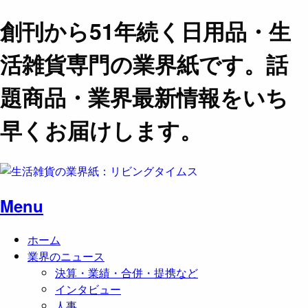
創刊から51年続く日用品・生
活雑貨専門の業界紙です。話
題商品・業界最新情報をいち
早くお届けします。
Menu
ホーム
業界のニュース
決算・業績・合併・提携など
インタビュー
人事