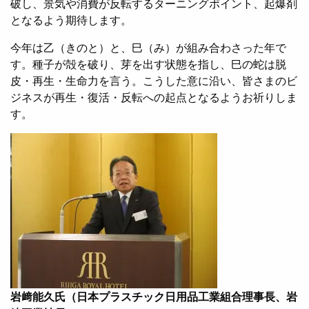
破し、景気や消費が反転するターニングポイント、起爆剤
となるよう期待します。
今年は乙（きのと）と、巳（み）が組み合わさった年で
す。種子が殻を破り、芽を出す状態を指し、巳の蛇は脱
皮・再生・生命力を言う。こうした意に沿い、皆さまのビ
ジネスが再生・復活・反転への起点となるようお祈りしま
す。
岩﨑能久氏（日本プラスチック日用品工業組合理事長、岩