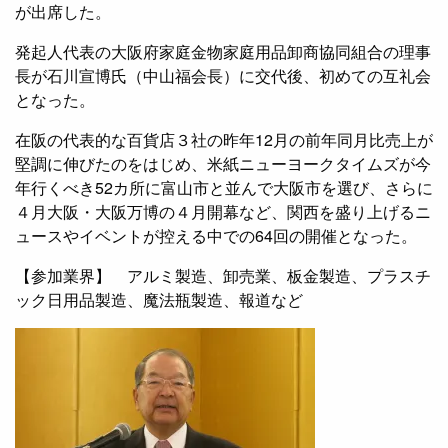
が出席した。
発起人代表の大阪府家庭金物家庭用品卸商協同組合の理事
長が石川宣博氏（中山福会長）に交代後、初めての互礼会
となった。
在阪の代表的な百貨店３社の昨年12月の前年同月比売上が
堅調に伸びたのをはじめ、米紙ニューヨークタイムズが今
年行くべき52カ所に富山市と並んで大阪市を選び、さらに
４月大阪・大阪万博の４月開幕など、関西を盛り上げるニ
ュースやイベントが控える中での64回の開催となった。
【参加業界】 アルミ製造、卸売業、板金製造、プラスチ
ック日用品製造、魔法瓶製造、報道など