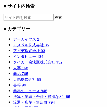
■ サイト内検索
検索
■ カテゴリー
アーカイブス
2
アスベル株式会社
35
アピデ株式会社
93
インタビュー
184
タイガー魔法瓶株式会社
152
人事
168
商品
765
天馬株式会社
58
書籍
96
業界のニュース
845
決算・業績・合併・提携など
185
流通・店舗・無店舗
794