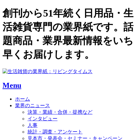
創刊から51年続く日用品・生
活雑貨専門の業界紙です。話
題商品・業界最新情報をいち
早くお届けします。
Menu
ホーム
業界のニュース
決算・業績・合併・提携など
インタビュー
人事
統計・調査・アンケート
見本市・発表会・セミナー・キャンペーン