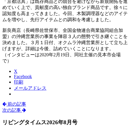
「京都活具」は既存商品との競合を避けながら新規開拓を進
めていく上で、貢献度の高い独自ブランド商品です。徐々に
認知度も高まってきました。今回、木製調理器などのアイテ
ムを増やし、先行アイテムとの調和を考慮しました。
新良商店（長崎県佐世保市、全国金物連合商業協同組合加
盟）の沖縄営業所の事業を陣容３人の態勢で引き継ぐことを
決めました。３月１日付、オクムラ沖縄営業所として立ち上
げますが、詳細は今後、詰めていくことになります。
（インタビューは2020年2月19日、同社主催の見本市会場
で）
X
Facebook
印刷
メールアドレス
前の記事
次の記事
リビングタイムス2026年8月号