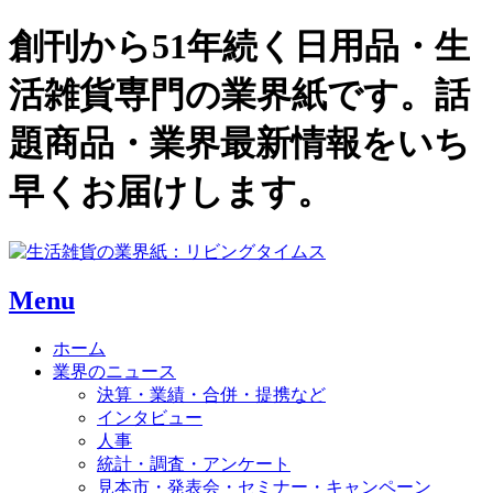
創刊から51年続く日用品・生
活雑貨専門の業界紙です。話
題商品・業界最新情報をいち
早くお届けします。
Menu
ホーム
業界のニュース
決算・業績・合併・提携など
インタビュー
人事
統計・調査・アンケート
見本市・発表会・セミナー・キャンペーン