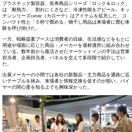
プラスチック製容器、長寿商品シリーズ「ロック＆ロック」
は「耐熱力」、割れにくさなど、冷凍性能をアピール。キッ
チンシリーズcarote（カローテ）はアイテムを拡充した。コ
ンパクト性と「５秒で畳める」物干し用品は来場者に畳む体
験を呼び掛けた。
一方、戦略提案ブースは消費者の目線、生活感などをもとに
用途や場面に応じた商品・メーカーを適材適所に組み合わせ
ている。数年前から復活させたマーケットインの手法は営業
担当者、企画担当者、パネルを交えて多段階で紹介してい
た。
出展メーカーの小間では各社の新製品・主力商品を通路に近
いテーブルを挟み、来場者と情報交換を促すのが狙い。バイ
ヤーの関心度を知る上でも興味深かった。