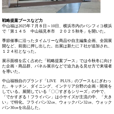
戦略提案ブースなど力
中山福は2025年７月８日～10日、横浜市内のパシフィコ横浜
で「第１４５ 中山福見本市 ２０２５秋冬」を開いた。
季節催事に沿ったタイムリーな商品や自主編集企画、全国展
開など、前面に押し出した。出展は新たに７社が追加され、
１２４社となった。
展示面積を広く占めた「戦略提案ブース」では今秋冬に向け
た企画・商品群、パネル展示などで迫力ある見せ方で来場者
を導いた。
中山福独自のブランド「LIVE PLUS」のブースもにぎわっ
た。キッチン、ダイニング、インテリア分野の企画・開発を
している。展開している「〇〇すぎるシリーズ」の中で、
「でかすぎる！フライパン」は小サイズが主流の中、「大き
い」で特化。フライパン32㎝、ウォックパン32㎝、ウォック
パン30㎝を出品した。