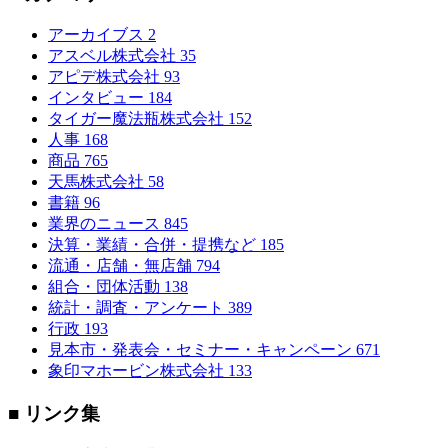
アーカイブス
2
アスベル株式会社
35
アピデ株式会社
93
インタビュー
184
タイガー魔法瓶株式会社
152
人事
168
商品
765
天馬株式会社
58
書籍
96
業界のニュース
845
決算・業績・合併・提携など
185
流通・店舗・無店舗
794
組合・団体活動
138
統計・調査・アンケート
389
行政
193
見本市・発表会・セミナー・キャンペーン
671
象印マホービン株式会社
133
■ リンク集