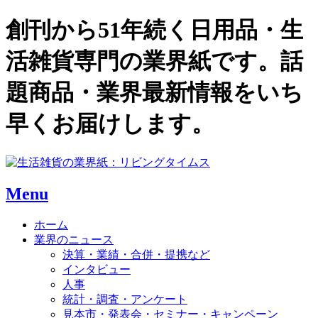
創刊から51年続く日用品・生
活雑貨専門の業界紙です。話
題商品・業界最新情報をいち
早くお届けします。
Menu
ホーム
業界のニュース
決算・業績・合併・提携など
インタビュー
人事
統計・調査・アンケート
見本市・発表会・セミナー・キャンペーン