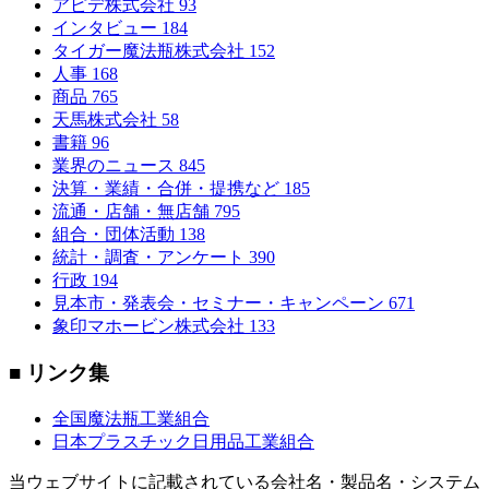
アピデ株式会社
93
インタビュー
184
タイガー魔法瓶株式会社
152
人事
168
商品
765
天馬株式会社
58
書籍
96
業界のニュース
845
決算・業績・合併・提携など
185
流通・店舗・無店舗
795
組合・団体活動
138
統計・調査・アンケート
390
行政
194
見本市・発表会・セミナー・キャンペーン
671
象印マホービン株式会社
133
■ リンク集
全国魔法瓶工業組合
日本プラスチック日用品工業組合
当ウェブサイトに記載されている会社名・製品名・システム