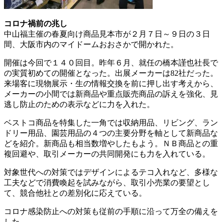
コロナ禍前の兆し
中山福主催の春夏向け商品見本市が２月７日～９日の３日
間、大阪市内のマイドームおおさかで開かれた。
開催は今回で１４０回目。昨年６月、就任の橋本謹也社長で
の実質初めての開催となった。出展メーカーは82社だった。
来場客に現物展示・生の情報交換を前に押し出す考えから、
メーカーの小間では新商品や重点販売商品の訴えを強化、見
逃し防止のための表示などに力を入れた。
ベストコ商品を特集した一角では収納用品、リビング、ラン
ドリー用品、園芸用品の４つの主要分野を軸として新商品な
どを紹介。新商品も相当数増やしたもよう。ＮＢ商品との重
複回避や、取引メーカーの共同開発にも力を入れている。
対象世代への対策ではデザインによるテコ入れなど、多様な
工夫などで消費喚起を試みながら、取引小売業の要望とし
て、競合他社との差別化に応えている。
コロナ感染防止への対策も従前の手順に沿って万全の備えを
した。