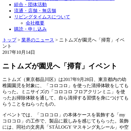
組合・団体活動
流通・店舗・無店舗
リビングタイムスについて
会社概要
購読・申し込み
トップ
>
業界のニュース
>
ニトムズが園児へ「掃育」イベ
ント
2017年10月14日
ニトムズが園児へ「掃育」イベント
ニトムズ（東京都品川区）は2017年9月28日、東京都内の幼
稚園園児を対象に、「コロコロ」を使った清掃体験をしても
らった。ミニサイズの「コロコロ フロアクリンミニ」を使
ったお掃除体験を通して、自ら清掃する習慣を身につけても
らうことをねらったもの。
イベントでは、「コロコロ」の本体ケースを装飾する「my
コロコロ」の工作で、製品に親しみを感じてもらった。装飾
には、同社の文房具「STÁLOGY マスキング丸シール」や空