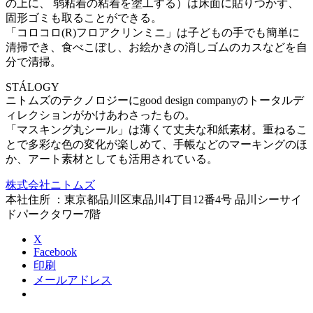
の上に、 弱粘着の粘着を塗工する）は床面に貼りつかず、
固形ゴミも取ることができる。
「コロコロ(R)フロアクリンミニ」は子どもの手でも簡単に
清掃でき、食べこぼし、お絵かきの消しゴムのカスなどを自
分で清掃。
STÁLOGY
ニトムズのテクノロジーにgood design companyのトータルデ
ィレクションがかけあわさったもの。
「マスキング丸シール」は薄くて丈夫な和紙素材。重ねるこ
とで多彩な色の変化が楽しめて、手帳などのマーキングのほ
か、アート素材としても活用されている。
株式会社ニトムズ
本社住所 ：東京都品川区東品川4丁目12番4号 品川シーサイ
ドパークタワー7階
X
Facebook
印刷
メールアドレス