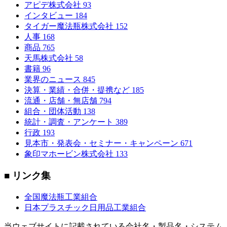
アピデ株式会社
93
インタビュー
184
タイガー魔法瓶株式会社
152
人事
168
商品
765
天馬株式会社
58
書籍
96
業界のニュース
845
決算・業績・合併・提携など
185
流通・店舗・無店舗
794
組合・団体活動
138
統計・調査・アンケート
389
行政
193
見本市・発表会・セミナー・キャンペーン
671
象印マホービン株式会社
133
■ リンク集
全国魔法瓶工業組合
日本プラスチック日用品工業組合
当ウェブサイトに記載されている会社名・製品名・システム