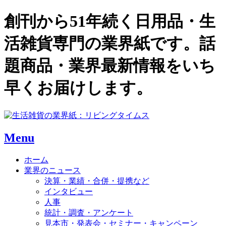
創刊から51年続く日用品・生
活雑貨専門の業界紙です。話
題商品・業界最新情報をいち
早くお届けします。
Menu
ホーム
業界のニュース
決算・業績・合併・提携など
インタビュー
人事
統計・調査・アンケート
見本市・発表会・セミナー・キャンペーン