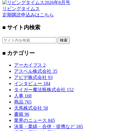
リビングタイムス
定期購読申込みはこちら
■ サイト内検索
検索
■ カテゴリー
アーカイブス
2
アスベル株式会社
35
アピデ株式会社
93
インタビュー
184
タイガー魔法瓶株式会社
152
人事
168
商品
765
天馬株式会社
58
書籍
96
業界のニュース
845
決算・業績・合併・提携など
185