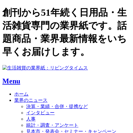
創刊から51年続く日用品・生
活雑貨専門の業界紙です。話
題商品・業界最新情報をいち
早くお届けします。
Menu
ホーム
業界のニュース
決算・業績・合併・提携など
インタビュー
人事
統計・調査・アンケート
見本市・発表会・セミナー・キャンペーン