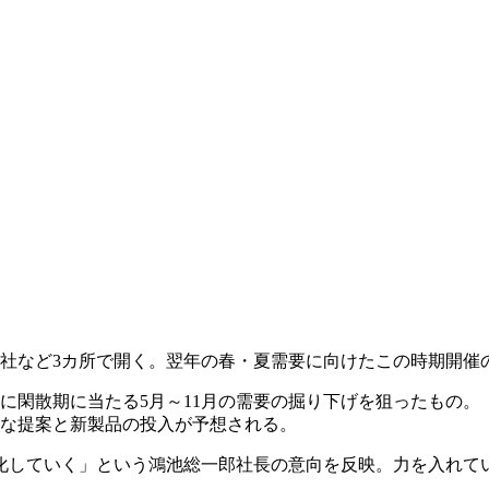
奈良本社など3カ所で開く。翌年の春・夏需要に向けたこの時期開
に閑散期に当たる5月～11月の需要の掘り下げを狙ったもの。
たな提案と新製品の投入が予想される。
化していく」という鴻池総一郎社長の意向を反映。力を入れて