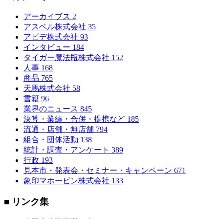
アーカイブス
2
アスベル株式会社
35
アピデ株式会社
93
インタビュー
184
タイガー魔法瓶株式会社
152
人事
168
商品
765
天馬株式会社
58
書籍
96
業界のニュース
845
決算・業績・合併・提携など
185
流通・店舗・無店舗
794
組合・団体活動
138
統計・調査・アンケート
389
行政
193
見本市・発表会・セミナー・キャンペーン
671
象印マホービン株式会社
133
■ リンク集