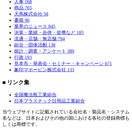
人事
168
商品
765
天馬株式会社
58
書籍
96
業界のニュース
845
決算・業績・合併・提携など
185
流通・店舗・無店舗
794
組合・団体活動
138
統計・調査・アンケート
389
行政
193
見本市・発表会・セミナー・キャンペーン
671
象印マホービン株式会社
133
■ リンク集
全国魔法瓶工業組合
日本プラスチック日用品工業組合
当ウェブサイトに記載されている会社名・製品名・システム
名などは、日本およびその他の国における各社の登録商標も
しくは商標です。