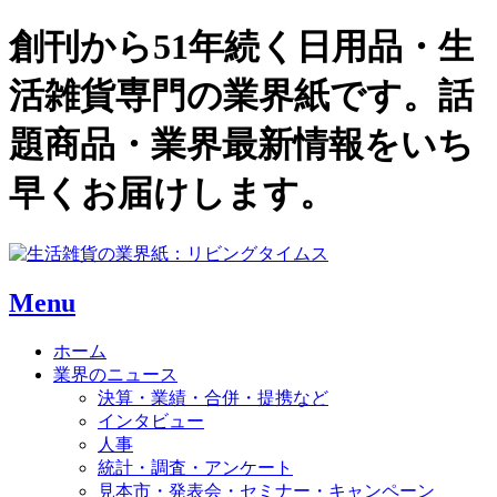
創刊から51年続く日用品・生
活雑貨専門の業界紙です。話
題商品・業界最新情報をいち
早くお届けします。
Menu
ホーム
業界のニュース
決算・業績・合併・提携など
インタビュー
人事
統計・調査・アンケート
見本市・発表会・セミナー・キャンペーン