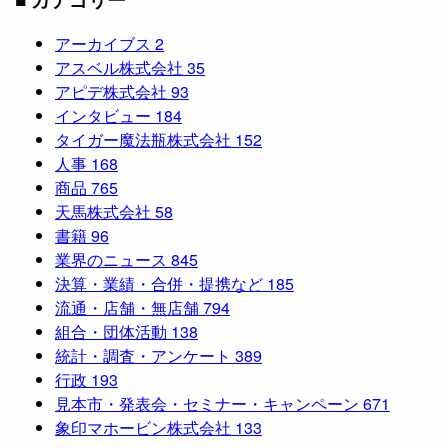
アーカイブス
2
アスベル株式会社
35
アピデ株式会社
93
インタビュー
184
タイガー魔法瓶株式会社
152
人事
168
商品
765
天馬株式会社
58
書籍
96
業界のニュース
845
決算・業績・合併・提携など
185
流通・店舗・無店舗
794
組合・団体活動
138
統計・調査・アンケート
389
行政
193
見本市・発表会・セミナー・キャンペーン
671
象印マホービン株式会社
133