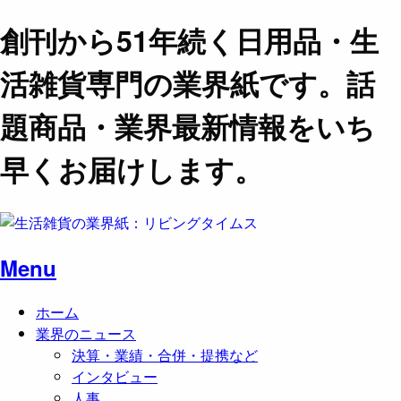
創刊から51年続く日用品・生
活雑貨専門の業界紙です。話
題商品・業界最新情報をいち
早くお届けします。
Menu
ホーム
業界のニュース
決算・業績・合併・提携など
インタビュー
人事