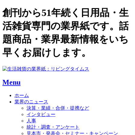
創刊から51年続く日用品・生
活雑貨専門の業界紙です。話
題商品・業界最新情報をいち
早くお届けします。
Menu
ホーム
業界のニュース
決算・業績・合併・提携など
インタビュー
人事
統計・調査・アンケート
見本市・発表会・セミナー・キャンペーン