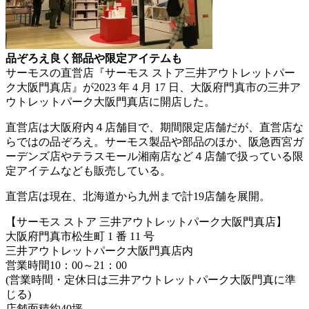
品ぞろえ良く部品や限定アイテムも
サーモスの直営店『サーモス ストア三井アウトレットパー
ク大阪門真店』が2023 年 4 月 17 日、大阪府門真市の三井ア
ウトレットパーク大阪門真店に開店した。
直営店は大阪府内４店舗目で、期間限定店舗だが、直営店な
らではの品ぞろえ。サーモス製品や部品のほか、阪急西宮ガ
ーデンズ店やテラスモール湘南店など４店舗で扱っている限
定アイテムなども販売している。
直営店は現在、北海道から九州まで計19店舗を展開。
【サーモス ストア 三井アウトレットパーク大阪門真店】
大阪府門真市松生町 1 番 11 号
三井アウトレットパーク大阪門真店内
営業時間10：00～21：00
(営業時間・定休日は三井アウトレットパーク大阪門真に準
じる)
店舗面積約40坪。