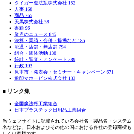
タイガー魔法瓶株式会社
152
人事
168
商品
765
天馬株式会社
58
書籍
96
業界のニュース
845
決算・業績・合併・提携など
185
流通・店舗・無店舗
794
組合・団体活動
138
統計・調査・アンケート
389
行政
193
見本市・発表会・セミナー・キャンペーン
671
象印マホービン株式会社
133
■ リンク集
全国魔法瓶工業組合
日本プラスチック日用品工業組合
当ウェブサイトに記載されている会社名・製品名・システム
名などは、日本およびその他の国における各社の登録商標も
しくは商標です。