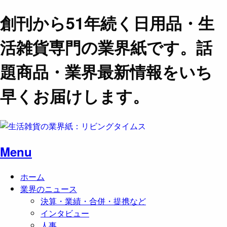
創刊から51年続く日用品・生
活雑貨専門の業界紙です。話
題商品・業界最新情報をいち
早くお届けします。
Menu
ホーム
業界のニュース
決算・業績・合併・提携など
インタビュー
人事