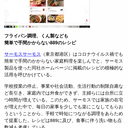
フライパン調理、くん製なども
簡単で手間かからない889のレシピ
サーモス
サーモス
（東京都港区）はコロナウイルス禍でも
簡単で手間のかからない家庭料理を楽しんでと、サーモス
製品を使った同社ホームページに掲載のレシピの積極的な
活用を呼びかけている。
学校授業の停止、事業や社会活動、生活行動の制限自粛な
ど長引き、家庭内では外食ができず、主婦らには台所に立
つ時間が増えている。このため、サーモスでは家族の在宅
が増えた中で、毎日の家事を少しでも楽にこなしてもらお
うということから、手軽で時短につながる調理をあらため
て提案した。レシピは889に及び、食事に伴う洗い物も点
数減も考慮している。