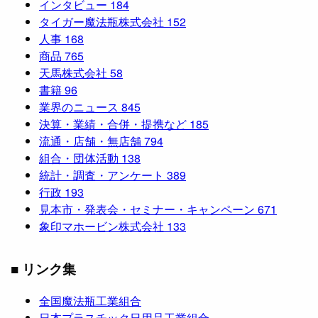
インタビュー
184
タイガー魔法瓶株式会社
152
人事
168
商品
765
天馬株式会社
58
書籍
96
業界のニュース
845
決算・業績・合併・提携など
185
流通・店舗・無店舗
794
組合・団体活動
138
統計・調査・アンケート
389
行政
193
見本市・発表会・セミナー・キャンペーン
671
象印マホービン株式会社
133
■ リンク集
全国魔法瓶工業組合
日本プラスチック日用品工業組合