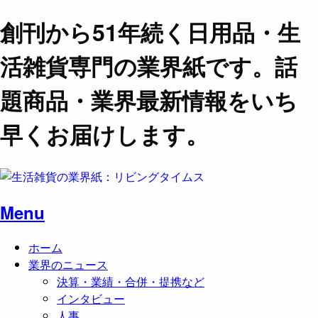
創刊から51年続く日用品・生
活雑貨専門の業界紙です。話
題商品・業界最新情報をいち
早くお届けします。
Menu
ホーム
業界のニュース
決算・業績・合併・提携など
インタビュー
人事