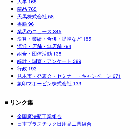
人事
168
商品
765
天馬株式会社
58
書籍
96
業界のニュース
845
決算・業績・合併・提携など
185
流通・店舗・無店舗
794
組合・団体活動
138
統計・調査・アンケート
389
行政
193
見本市・発表会・セミナー・キャンペーン
671
象印マホービン株式会社
133
■ リンク集
全国魔法瓶工業組合
日本プラスチック日用品工業組合