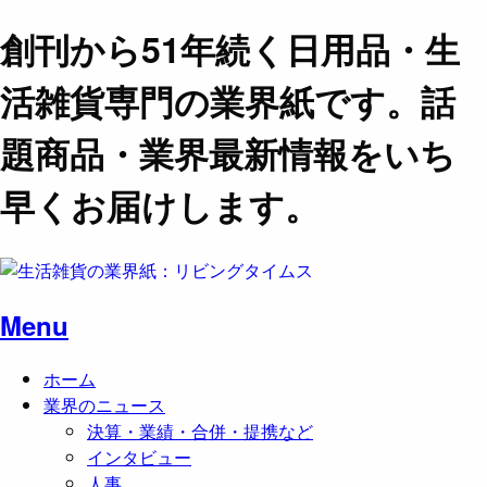
創刊から51年続く日用品・生
活雑貨専門の業界紙です。話
題商品・業界最新情報をいち
早くお届けします。
Menu
ホーム
業界のニュース
決算・業績・合併・提携など
インタビュー
人事