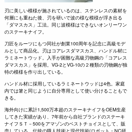
刃に美しい模様が施されているのは、ステンレスの素材を
何層にも重ねた後、刃を研いで波の様な模様が浮き出る
「ダマスカス」工法。同じ波模様はできないオンリーワン
のステーキナイフ。
刀匠をルーツにもつ同社が創業100周年を記念に高級モデ
ルとして商品化。刃はコアレスダマスカス、ハンドル材に
ラミネートウッド。入手が困難な高級刃物鋼の「コアレス
ダマスカス」を採用。VG-2とVG-10の２種類の刃物鋼が独
特の模様を作り出している。
ハンドル材に採用しているラミネートウッドは4色。家庭
内では箸と同じように自分専用として使い分けることもで
きる。
海外向けに累計1,500万本超のステーキナイフをOEM生産
してきた実績があり、7年前から自社ブランドのステーキ
ナイフＳＴ－500をアマゾンのベストチョイスとして、販
売している。伝統の職人技術と現代技術(ロボット・NC研