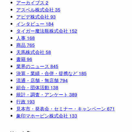
アーカイブス
2
アスベル株式会社
35
アピデ株式会社
93
インタビュー
184
タイガー魔法瓶株式会社
152
人事
168
商品
765
天馬株式会社
58
書籍
96
業界のニュース
845
決算・業績・合併・提携など
185
流通・店舗・無店舗
794
組合・団体活動
138
統計・調査・アンケート
389
行政
193
見本市・発表会・セミナー・キャンペーン
671
象印マホービン株式会社
133