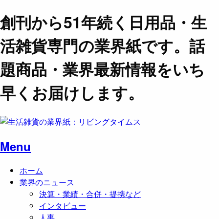
創刊から51年続く日用品・生
活雑貨専門の業界紙です。話
題商品・業界最新情報をいち
早くお届けします。
Menu
ホーム
業界のニュース
決算・業績・合併・提携など
インタビュー
人事