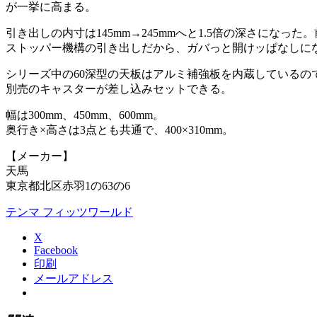
が一挙に高まる。
引き出しの内寸は145mm→245mmへと1.5倍の深さにな
ストッパー機構の引き出しだから、ガバっと開けッぱなしに
シリーズ中の60深型の天板はアルミ補強板を内蔵しているの
別売のキャスターが差し込みセットできる。
幅は300mm、450mm、600mm。
奥行き×高さは3点とも共通で、400×310mm。
【メーカー】
天馬
東京都北区赤羽1の63の6
テンマ フィッツワールド
X
Facebook
印刷
メールアドレス