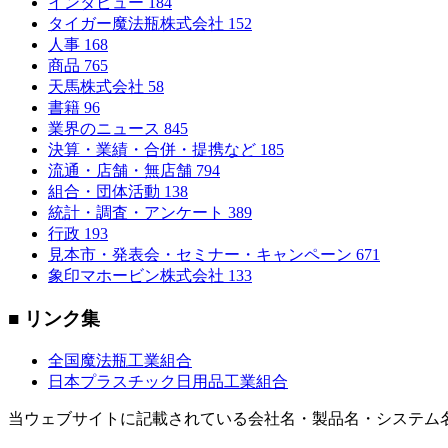
インタビュー
184
タイガー魔法瓶株式会社
152
人事
168
商品
765
天馬株式会社
58
書籍
96
業界のニュース
845
決算・業績・合併・提携など
185
流通・店舗・無店舗
794
組合・団体活動
138
統計・調査・アンケート
389
行政
193
見本市・発表会・セミナー・キャンペーン
671
象印マホービン株式会社
133
■ リンク集
全国魔法瓶工業組合
日本プラスチック日用品工業組合
当ウェブサイトに記載されている会社名・製品名・システム