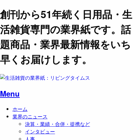
創刊から51年続く日用品・生
活雑貨専門の業界紙です。話
題商品・業界最新情報をいち
早くお届けします。
Menu
ホーム
業界のニュース
決算・業績・合併・提携など
インタビュー
人事