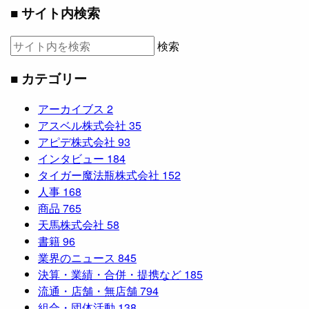
■ サイト内検索
検索
■ カテゴリー
アーカイブス
2
アスベル株式会社
35
アピデ株式会社
93
インタビュー
184
タイガー魔法瓶株式会社
152
人事
168
商品
765
天馬株式会社
58
書籍
96
業界のニュース
845
決算・業績・合併・提携など
185
流通・店舗・無店舗
794
組合・団体活動
138