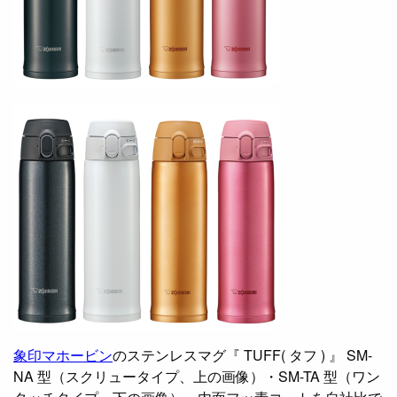
象印マホービン
のステンレスマグ『 TUFF( タフ ) 』 SM-
NA 型（スクリュータイプ、上の画像）・SM-TA 型（ワン