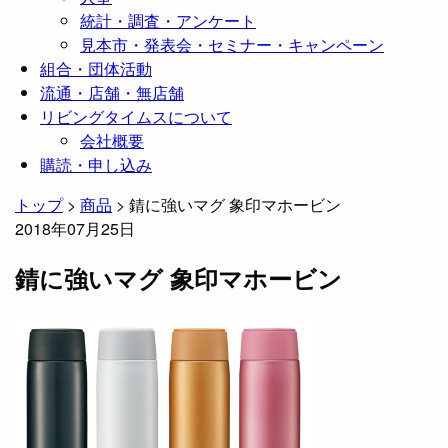
統計・調査・アンケート
見本市・発表会・セミナー・キャンペーン
組合・団体活動
流通・店舗・無店舗
リビングタイムスについて
会社概要
購読・申し込み
トップ
>
商品
>
錆に強いマグ 象印マホービン
2018年07月25日
錆に強いマグ 象印マホービン