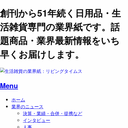
創刊から51年続く日用品・生
活雑貨専門の業界紙です。話
題商品・業界最新情報をいち
早くお届けします。
Menu
ホーム
業界のニュース
決算・業績・合併・提携など
インタビュー
人事