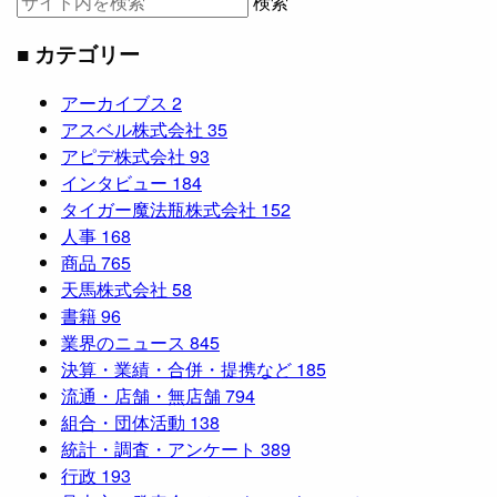
検索
■ カテゴリー
アーカイブス
2
アスベル株式会社
35
アピデ株式会社
93
インタビュー
184
タイガー魔法瓶株式会社
152
人事
168
商品
765
天馬株式会社
58
書籍
96
業界のニュース
845
決算・業績・合併・提携など
185
流通・店舗・無店舗
794
組合・団体活動
138
統計・調査・アンケート
389
行政
193