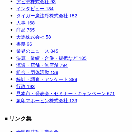
アピデ株式会社
93
インタビュー
184
タイガー魔法瓶株式会社
152
人事
168
商品
765
天馬株式会社
58
書籍
96
業界のニュース
845
決算・業績・合併・提携など
185
流通・店舗・無店舗
794
組合・団体活動
138
統計・調査・アンケート
389
行政
193
見本市・発表会・セミナー・キャンペーン
671
象印マホービン株式会社
133
■ リンク集
全国魔法瓶工業組合