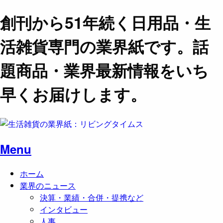
創刊から51年続く日用品・生
活雑貨専門の業界紙です。話
題商品・業界最新情報をいち
早くお届けします。
Menu
ホーム
業界のニュース
決算・業績・合併・提携など
インタビュー
人事