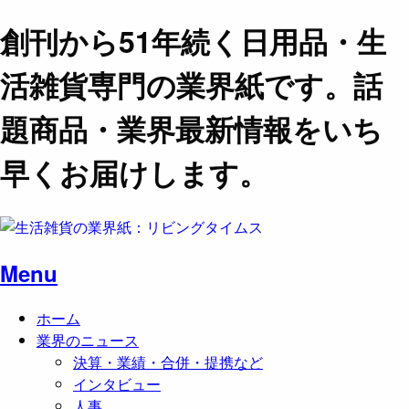
創刊から51年続く日用品・生
活雑貨専門の業界紙です。話
題商品・業界最新情報をいち
早くお届けします。
Menu
ホーム
業界のニュース
決算・業績・合併・提携など
インタビュー
人事