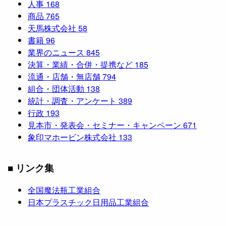
人事
168
商品
765
天馬株式会社
58
書籍
96
業界のニュース
845
決算・業績・合併・提携など
185
流通・店舗・無店舗
794
組合・団体活動
138
統計・調査・アンケート
389
行政
193
見本市・発表会・セミナー・キャンペーン
671
象印マホービン株式会社
133
■ リンク集
全国魔法瓶工業組合
日本プラスチック日用品工業組合